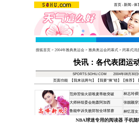
首页
-
新闻
-
体
搜狐首页
>
2004年雅典奥运会
>
雅典奥运会闭幕式
>
闭幕式消
快讯：各代表团运
SPORTS.SOHU.COM 2004年08月30
页面功能 【
我来说两句
】【
我要“揪”错
】【
推荐
】
林志玲裸
范帅苦恼火箭唯麦蒂敢突破
大师杯组委会炮轰阿加西
张靓颖穿
鲁能申诉失败郑智全球禁赛
林忆莲女
NBA球迷专用的阅读器
手机随