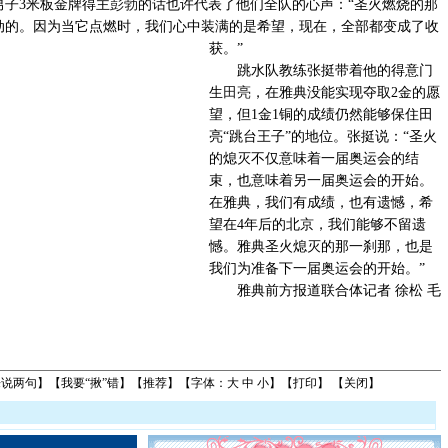
男子3米板金牌得主
彭勃
的话也许代表了他们全队的心声：“圣火燃烧的那
动的。因为当它点燃时，我们心中装满的是希望，现在，全部都变成了收
获
。”
跳水队教练张挺带着他的得意门
生
田亮
，在雅典没能实现夺取2金的愿
望，但1金1铜的成绩仍然能够保住田
亮“跳台王子”的地位。张挺说：“圣火
的熄灭不仅意味着一届奥运会的结
束，也意味着另一届奥运会的开始。
在雅典，我们有成绩，也有遗憾，希
望在4年后的北京，我们能够不留遗
憾。雅典圣火熄灭的那一刹那，也是
我们为准备下一届奥运会的开始。”
雅典前方报道联合体记者 徐松 毛
来说两句
】【
我要“揪”错
】【
推荐
】【字体：
大
中
小
】【
打印
】 【
关闭
】