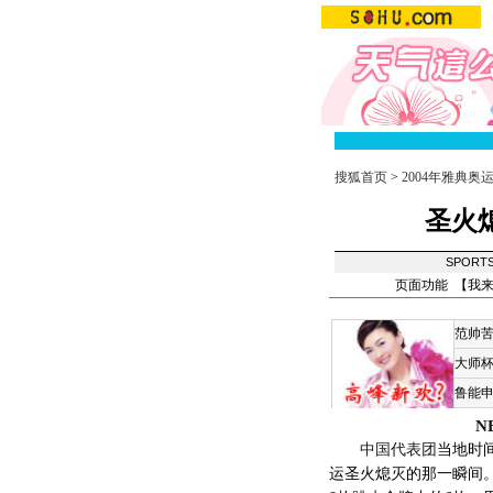
搜狐首页
>
2004年雅典奥
圣火
SPORT
页面功能 【
我
范帅
大师
鲁能
N
中国代表团
当地时
运圣火熄灭的那一瞬间