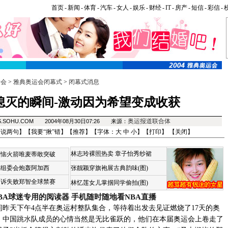
首页
-
新闻
-
体育
-
汽车
-
女人
-
娱乐
-
财经
-
IT
-
房产
-
短信
-
彩信
-
运会
>
雅典奥运会闭幕式
>
闭幕式消息
熄灭的瞬间-激动因为希望变成收获
奥运报道联合体
S.SOHU.COM 2004年08月30日07:26 来源：
来说两句
】【
我要“揪”错
】【
推荐
】【字体：
大
中
小
】【
打印
】 【
关闭
】
林志玲裸照热卖
章子怡秀纱裙
苦恼火箭唯麦蒂敢突破
杯组委会炮轰阿加西
张靓颖穿旗袍展古典韵味(图)
申诉失败郑智全球禁赛
林忆莲女儿掌掴同学偷拍(图)
BA球迷专用的阅读器
手机随时随地看NBA直播
间昨天下午4点半在奥运村整队集合，等待着出发去见证燃烧了17天的奥
。中国
跳水
队成员的心情当然是无比雀跃的，他们在本届奥运会上卷走了