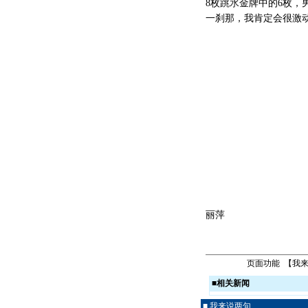
8枚
跳水
金牌中的6枚，
一刹那，我肯定会很激
丽萍
页面功能 【
我
■
相关新闻
■ 我来说两句