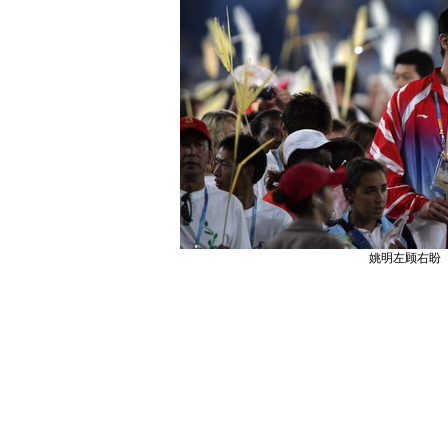
姚明左顾右盼