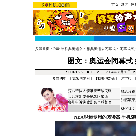
首页
-
新闻
-
体
搜狐首页
>
2004年雅典奥运会
>
雅典奥运会闭幕式
>
闭幕式图
图文：奥运会闭幕式
SPORTS.SOHU.COM 2004年08月30日07
页面功能 【
我来说两句
】【
我要“揪”错
】【
推荐
】
范帅苦恼火箭唯麦蒂敢突破
林志玲裸
大师杯组委会炮轰阿加西
张靓颖穿
鲁能申诉失败郑智全球禁赛
林忆莲女
NBA球迷专用的阅读器
手机随