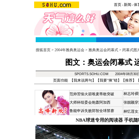
首页
-
新闻
-
体
搜狐首页
>
2004年雅典奥运会
>
雅典奥运会闭幕式
>
闭幕式图
图文：奥运会闭幕式 
SPORTS.SOHU.COM 2004年08月3
页面功能 【
我来说两句
】【
我要“揪”错
】【
推荐
】
林志玲裸
范帅苦恼火箭唯麦蒂敢突破
大师杯组委会炮轰阿加西
张靓颖穿
鲁能申诉失败郑智全球禁赛
林忆莲女
NBA球迷专用的阅读器
手机随