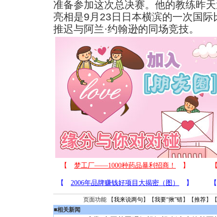
准备参加这次总决赛。他的教练昨天
亮相是9月23日日本横滨的一次国
推迟与阿兰·约翰逊的同场竞技。
页面功能 【
我来说两句
】【
我要“揪”错
】【
推荐
】
■
相关新闻