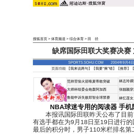
搜狐首页
>
体育频道
>
综合体育
>
田 径
缺席国际田联大奖赛决赛
SPORTS.SOHU.COM 2004年9月4
页面功能 【
我来说两句
】【
我要“揪”错
】【
推荐
】
林志玲裸
范帅苦恼火箭唯麦蒂敢突破
大师杯组委会炮轰阿加西
张靓颖穿
鲁能申诉失败郑智全球禁赛
林忆莲女
NBA球迷专用的阅读器
手机
本报讯国际田联昨天公布了目前
有选手都在为9月18日至19日进行
最后的积分时，男子110米栏排名第