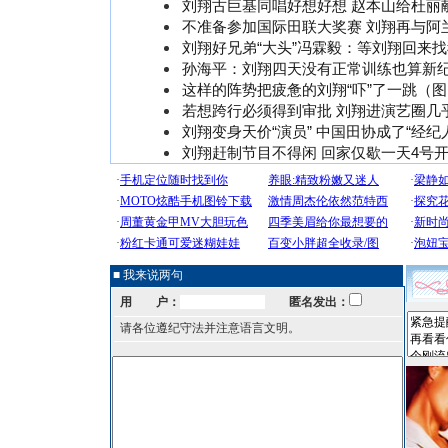
刘翔古巨基同唱好想好想 赵本山给杜丽
不准备参加国际田联大奖赛 刘翔再与阿
刘翔好兄弟“大头”冯霖毅：等刘翔回来找
孙海平：刘翔四天没有正常训练也算新
这样的阵势把疲惫的刘翔“吓”了一跳（图
若想跨行必须得到审批 刘翔进演艺圈几
刘翔变身天价“演员” 中国田协成了“经纪
刘翔赶制节目不得闲 回家仅歇一天4号
■ 我来说两句
用 户：
匿名发出：
请各位遵纪守法并注意语言文明。