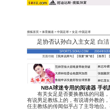
搜狐首页
>
体育频道
>
中国足球
>
女足-中国足球
足协否认孙白入主女足 白
SPORTS.SOHU.COM 2004年9
页面功能 【
我来说两句
】【
我要“揪”错
】【
推荐
】
林志玲裸
范帅苦恼火箭唯麦蒂敢突破
大师杯组委会炮轰阿加西
张靓颖穿
鲁能申诉失败郑智全球禁赛
林忆莲女
NBA球迷专用的阅读器
手机
有关女足是否要换教练的问题，
有说男足教练上的，有说请外教的，
任主教练的传闻似乎占了主导地位。