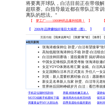
将要离开球队，白洁目前正在带领解
超联赛。白指导最近都在带队正常训
离队的想法。”
页面功能 【
我来说两句
】【
我要“揪”错
】【
推荐
】
■
相关新闻
张海涛难保帅位 孙雯／白洁有望接掌“玫
高知低能张海涛帅位不稳 孙雯-白洁组合
白洁挂帅回赛场：退役最痛苦 搞好调动
中国女足锋线队员将受考验 张海涛欲邀
女足YOYO体测名将汇聚 金嫣、白洁风
女足国脚白洁本月正式复出 升任八一女
刘英：新人需要积累经验 白洁：愿新教
新女足名单新人当家 孙雯、白洁等元老
世界杯后回眸峥嵘岁月 白洁：看巴蒂就