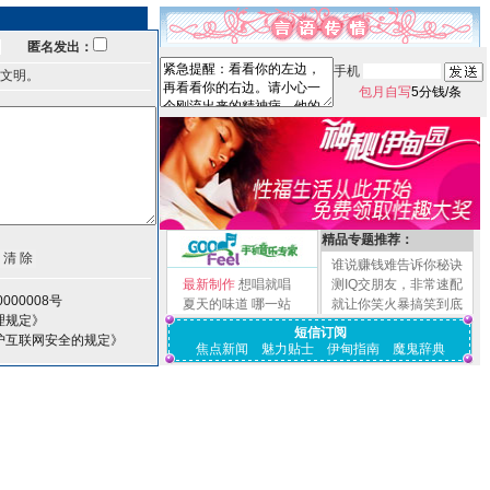
匿名发出：
手机
文明。
包月自写
5分钱/条
精品专题推荐：
谁说赚钱难告诉你秘诀
最新制作
想唱就唱
测IQ交朋友，非常速配
000008号
夏天的味道
哪一站
就让你笑火暴搞笑到底
理规定》
短信订阅
护互联网安全的规定》
焦点新闻
魅力贴士
伊甸指南
魔鬼辞典