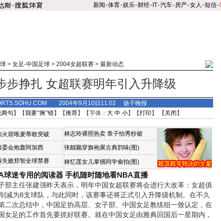
新闻
-
体育
-
娱乐
-
财经
-
IT
-
汽车
-
房产
-
女人
-
短信
-
球
>
女足-中国足球
>
2004女超联赛
>
最新动态
步步挣扎 女超联赛明年引入升降级
ORTS.SOHU.COM 2004年9月10日11:02 扬子晚报
说两句
】【
我要“揪”错
】【
推荐
】【字体：
大
中
小
】【
打印
】 【
关闭
】
林志玲裸照热卖
章子怡秀纱裙
恼火箭唯麦蒂敢突破
组委会炮轰阿加西
张靓颖穿旗袍展古典韵味(图)
诉失败郑智全球禁赛
林忆莲女儿掌掴同学偷拍(图)
BA球迷专用的阅读器
手机随时随地看NBA直播
部主任张建强昨天表示，明年中国女超联赛将会进行大改革：女超俱
队削减为8支球队，与此同时，该赛事还将正式引入升降级机制。在不久
第二次总结中，中国足协高层、女子部、中国女足教练组一致认定，在
国女足的工作首先要抓好联赛。就在中国女足由雅典回国后一星期内，