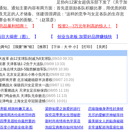
足
协向12家女超俱乐部下发了《关于加
通知。通知主要内容有两方面：首先是鼓励各队积极比赛，用优质的联
及充足的人才储备。张建强强调说：“这样的竞争与女足各队的生存息
赛会有不错的面貌。”（赵晨彦）
说两句
】【
我要“揪”错
】【
推荐
】【字体：
大
中
小
】【
打印
】 【
关闭
】
改革 由12支球队削减为8支球队
(09/10 09:33)
赛 天津客场1-2负于大连队
(09/09 13:33)
上海点球大战6-5险胜解放军队
(09/09 10:36)
战火 北京女足派出小将小负河北
(09/09 02:19)
超即将开赛 北京城建稳获半决赛权
(09/07 23:20)
重燃战火 保级四川女足背水一战
(09/07 11:06)
9月重燃战火 天津女足目标保四
(08/05 11:16)
津门鸣金收兵 天津队无奈败北
(08/05 11:13)
在津鸣金 上海女足夺冠留遗憾
(08/01 10:01)