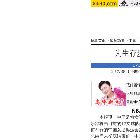
搜狐首页
>
体育频道
>
中国足
为生存
SP
页面功能 【
我来
范帅苦
大师杯
鲁能申
N
本报讯 中国足协女子
乐部将由目前的12支球
前举行的
中国女足
奥运会
总结尚未彻底结束前，中