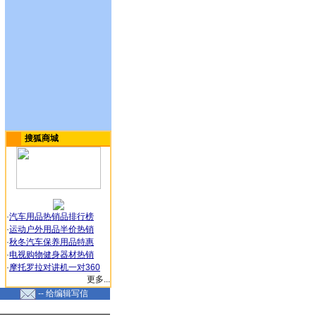
搜狐商城
·
汽车用品热销品排行榜
·
运动户外用品半价热销
·
秋冬汽车保养用品特惠
·
电视购物健身器材热销
·
摩托罗拉对讲机一对360
更多...
-- 给编辑写信