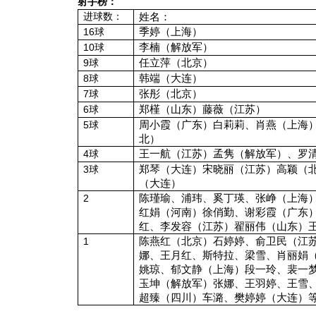
射手榜：
姓名：
进球数：
季婷（上海）
16
球
李楠（解放军）
10
球
任立萍（北京）
9
球
韩端（大连）
8
球
张彤（北京）
7
球
郑槿（山东）藤薇（江苏）
6
球
周小霞（广东）白莉莉、肖燕（上海
5
球
北）
王一航（江苏）孟隽（解放军）、罗
4
球
郑琴（大连）宋晓丽（江苏）高颖（
3
球
（大连）
陈瑾瑜、浦玮、奚丁瑛、张峥（上海
2
红娟（河南）徐俏勤、谢彩霞（广东
红、李发容（江苏）翟丽伟（山东）
陈燕红（北京）石婷婷、俞卫民（江
1
娜、王月红、斯特拉、梁雪、肖丽娟
姚琼、郁文静（上海）段一玲、裴一
玉坤（解放军）张娜、王羽婷、王雪
超臻（四川）车潞、樊婷婷（大连）