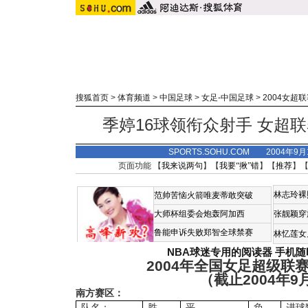
搜狐首页
>
体育频道
>
中国足球
>
女足-中国足球
>
2004女超
季婷16球领衔众射手 女超
SPORTS.SOHU.COM 2004年9
页面功能 【
我来说两句
】【
我要“揪”错
】【
推荐
】
林志玲裸
范帅苦恼火箭唯麦蒂敢突破
大师杯组委会炮轰阿加西
张靓颖穿
鲁能申诉失败郑智全球禁赛
林忆莲女
NBA球迷专用的阅读器
手机随
2004
年全国女足超级联
（截止
2004
年
9
南方赛区：
队名：
胜
平
负
进球