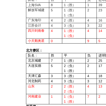
SVA
8
1
1
39
上海
（胜）
解放军城建
5
1
2
23
（胜）
1
（负）
广东海印
4
2
4
16
（胜）
江苏会计
4
3
3
22
（负）
四川剑南春
4
1
4
14
（胜）
1
（负）
小天鹅奥星
0
9
5
北方赛区：
队名：
胜
平
负
进球
北京城建
7
1
2
25
（胜）
大连实德
5
2
2
17
（负）
1
（胜）
天津汇森
3
3
4
18
（胜）
河北制药
4
3
3
12
（负）
山东
2
2
4
13
（胜）
2
（负）
河南建业
1
1
7
2
（负）
1
（胜）