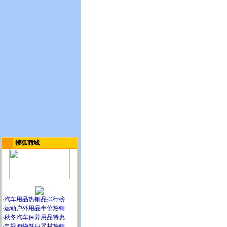
搜狐商城
·
汽车用品热销品排行榜
·
运动户外用品半价热销
·
秋冬汽车保养用品特惠
·
电视购物健身器材热销