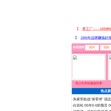
体育图吧
国内
国际
美少女库娃尴尬性事
热点新
·
朱家军欧战“保零球” 国
·
白岩松:05年0-0的预言