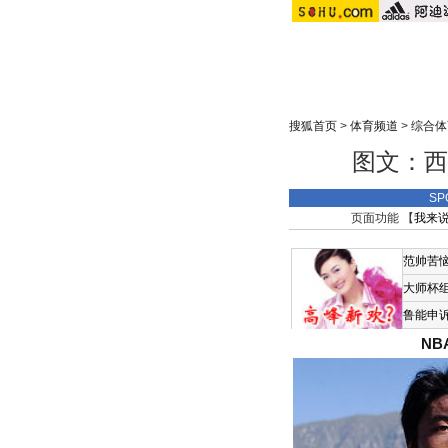
搜狐首页
>
体育频道
>
综合体
图文：西
SP
页面功能 【
我来
范帅苦
大师杯
鲁能申
N