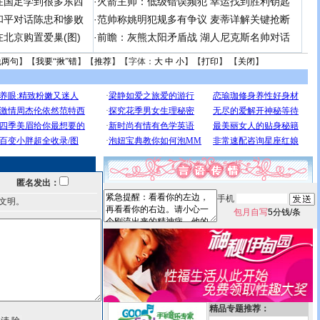
在国足学到很多东西
·
火箭主帅：低级错误频犯 幸运找到胜利钥匙
和平对话陈忠和惨败
·
范帅称姚明犯规多有争议 麦蒂详解关键抢断
北京购置爱巢(图)
·
前瞻：灰熊太阳矛盾战 湖人尼克斯名帅对话
说两句
】【
我要“揪”错
】【
推荐
】【字体：
大
中
小
】【
打印
】 【
关闭
】
匿名发出：
手机
文明。
包月自写
5分钱/条
精品专题推荐：