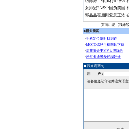
·
访陈涛：保加利亚很强 
·
女排冠军杯中国负美国 
·
郭晶晶霍启刚爱意正浓 在
页面功能 【
我来
■
相关新闻
■ 我来说两句
用 户：
请各位遵纪守法并注意语言