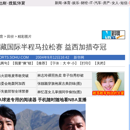
新闻
-
体育
-
娱乐
-
财经
-
IT
-
汽车
-
房产
-
女人
-
短信
-
育
>
田径
>
精彩图片
藏国际半程马拉松赛 益西加措夺冠
ORTS.SOHU.COM 2004年9月12日16:42 新华网
说两句
】【
我要“揪”错
】【
推荐
】【字体：
大
中
小
】【
打印
】 【
关闭
】
林志玲裸照热卖
章子怡秀纱裙
恼火箭唯麦蒂敢突破
组委会炮轰阿加西
张靓颖穿旗袍展古典韵味(图)
诉失败郑智全球禁赛
林忆莲女儿掌掴同学偷拍(图)
BA球迷专用的阅读器
手机随时随地看NBA直播