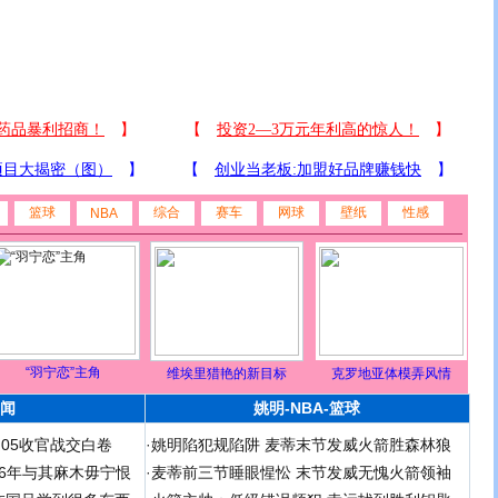
篮球
综合
赛车
网球
壁纸
性感
NBA
“羽宁恋”主角
维埃里猎艳的新目标
克罗地亚体模弄风情
闻
姚明-NBA-篮球
足05收官战交白卷
·
姚明陷犯规陷阱 麦蒂末节发威火箭胜森林狼
 06年与其麻木毋宁恨
·
麦蒂前三节睡眼惺忪 末节发威无愧火箭领袖