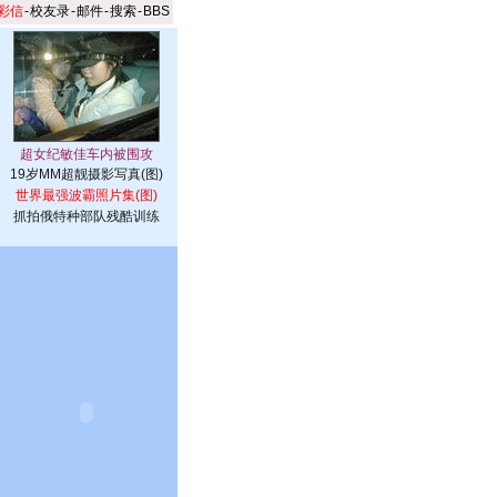
彩信
-
校友录
-
邮件
-
搜索
-
BBS
19岁MM超靓摄影写真(图)
世界最强波霸照片集(图)
抓拍俄特种部队残酷训练