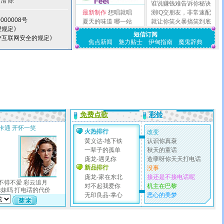
谁说赚钱难告诉你秘诀
最新制作
想唱就唱
测IQ交朋友，非常速配
000008号
夏天的味道
哪一站
就让你笑火暴搞笑到底
理规定》
短信订阅
护互联网安全的规定》
焦点新闻
魅力贴士
伊甸指南
魔鬼辞典