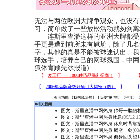
无法与两位欧洲大牌争观众，也没有
习，简单做了一些放松活动就匆匆离
连斯里查潘这样的亚洲大牌都受
手更是遭到前所未有尴尬，除了几名
字，其他的真是不能被球迷认出。我
球选手，培养自己的网球氛围，中网
狐体育顾先冰报道)
页面功能 【
我来说两句
】【
我要“揪”错
】【
推荐
】
■
相关新闻
图文：斯里查潘中网热身 帅哥一脸酷
图文：斯里查潘中网热身休息
(09/12 1
图文：斯里查潘中网热身 休息时背靠
图文：斯里查潘中网热身 腾空一剑
(09
图文：斯里查潘中网热身 俯身回头望