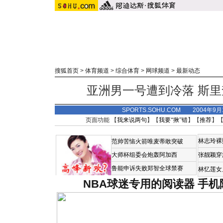
搜狐首页
>
体育频道
>
综合体育
>
网球频道
>
最新动态
亚洲男一号遭到冷落 斯
SPORTS.SOHU.COM 2004年9
页面功能 【
我来说两句
】【
我要“揪”错
】【
推荐
】
林志玲裸
范帅苦恼火箭唯麦蒂敢突破
大师杯组委会炮轰阿加西
张靓颖穿
鲁能申诉失败郑智全球禁赛
林忆莲女
NBA球迷专用的阅读器
手机