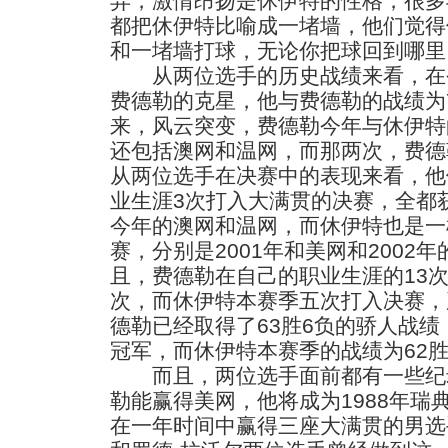
弃，激情昂扬是休伊特的性格，很多
都把休伊特比喻成一堵墙，他们觉得
和一堵墙打球，无论你把球回到哪里
从两位选手的历史战绩来看，在
费德勒的克星，他与费德勒的战绩为
来，风云突变，费德勒今年与休伊特
还包括澳网和温网，而那两次，费德
从两位选手在决赛中的表现来看，他
业生涯3次打入大满贯的决赛，全都
今年的澳网和温网，而休伊特也是一
赛，分别是2001年和美网和2002
且，费德勒在自己的职业生涯的13次
次，而休伊特本赛季五次打入决赛，
德勒已经取得了63胜6负的骄人战绩
冠军，而休伊特本赛季的战绩为62胜
而且，两位选手面前都有一些纪
勒能赢得美网，他将成为1988年瑞
在一年时间中赢得三座大满贯的男选