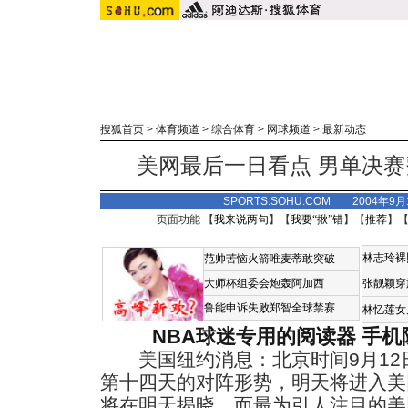
搜狐首页
>
体育频道
>
综合体育
>
网球频道
>
最新动态
美网最后一日看点 男单决
SPORTS.SOHU.COM 2004年9
页面功能 【
我来说两句
】【
我要“揪”错
】【
推荐
】
林志玲裸
范帅苦恼火箭唯麦蒂敢突破
大师杯组委会炮轰阿加西
张靓颖穿
鲁能申诉失败郑智全球禁赛
林忆莲女
NBA球迷专用的阅读器
手机
美国纽约消息：北京时间9月12
第十四天的对阵形势，明天将进入美
将在明天揭晓，而最为引人注目的美