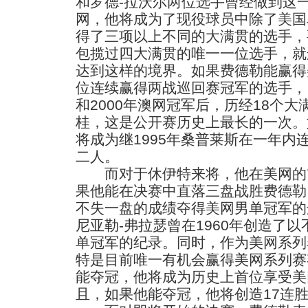
和罗德-拉沃尔两位选手曾经做到这
网，他将成为了现役球员中除了美国
得了三项以上不同的大满贯的选手，
包揽过四大满贯的唯一一位选手，就
达到这样的境界。如果费德勒能赢得
位连续赢得两战巡回赛冠军的选手，自
和2000年澳网冠军后，历经18个
桂，这是公开赛历史上最长的一次。
将成为继1995年桑普莱斯在一年内
二人。
而对于休伊特来将，他在美网的
果他能在决赛中直落三盘战胜费德勒
不失一盘的成绩夺得美网男单冠军的
尼亚勒-弗拉瑟曾在1960年创造了
单冠军的纪录。同时，作为美网系列
特是目前唯一有机会赢得美网系列赛
能夺冠，他将成为历史上首位享受美
且，如果他能夺冠，他将创造17连