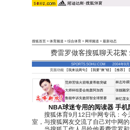
搜狐首页
>
体育频道
>
综合体育
>
网球频道
>
最新动态
费雷罗做客搜狐聊天花絮
SPORTS.SOHU.COM 2004年9
页面功能 【
我来说两句
】【
我要“揪”错
】【
推荐
】
林志玲裸
范帅苦恼火箭唯麦蒂敢突破
大师杯组委会炮轰阿加西
张靓颖穿
鲁能申诉失败郑智全球禁赛
林忆莲女
NBA球迷专用的阅读器
手机
搜狐体育9月12日中网专讯：今
室，与搜狐网友交流了自己对中网的
当搜狐工作人员给他看费雷罗和