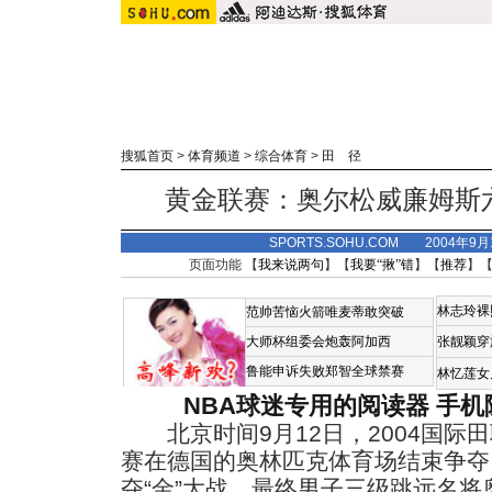
搜狐首页
>
体育频道
>
综合体育
>
田 径
黄金联赛：奥尔松威廉姆斯
SPORTS.SOHU.COM 2004年9
页面功能 【
我来说两句
】【
我要“揪”错
】【
推荐
】
林志玲裸
范帅苦恼火箭唯麦蒂敢突破
大师杯组委会炮轰阿加西
张靓颖穿
鲁能申诉失败郑智全球禁赛
林忆莲女
NBA球迷专用的阅读器
手机
北京时间9月12日，2004国际
赛在德国的奥林匹克体育场结束争夺
夺“金”大战，最终男子三级跳远名将