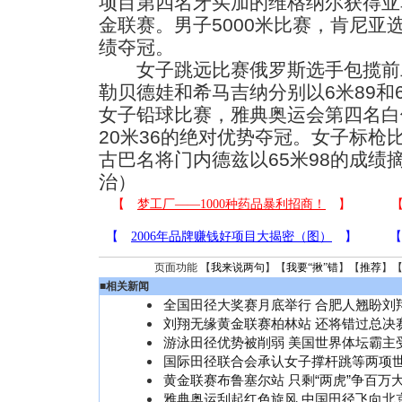
项目第四名牙买加的维格纳尔获得亚
金联赛。男子5000米比赛，肯尼亚选
绩夺冠。
女子跳远比赛俄罗斯选手包揽前
勒贝德娃和希马吉纳分别以6米89和
女子铅球比赛，雅典奥运会第四名白
20米36的绝对优势夺冠。女子标枪
古巴名将门内德兹以65米98的成绩
治）
页面功能 【
我来说两句
】【
我要“揪”错
】【
推荐
】
■
相关新闻
全国田径大奖赛月底举行 合肥人翘盼刘
刘翔无缘黄金联赛柏林站 还将错过总决
游泳田径优势被削弱 美国世界体坛霸主
国际田径联合会承认女子撑杆跳等两项
黄金联赛布鲁塞尔站 只剩“两虎”争百万
雅典奥运刮起红色旋风 中国田径飞向北京