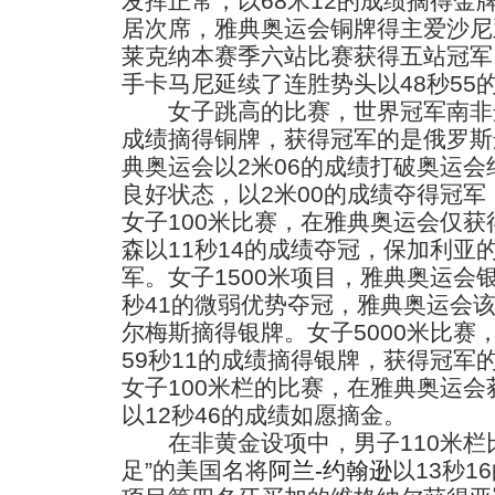
发挥正常，以68米12的成绩摘得金
居次席，雅典奥运会铜牌得主爱沙尼
莱克纳本赛季六站比赛获得五站冠军
手卡马尼延续了连胜势头以48秒55
女子跳高的比赛，世界冠军南非选
成绩摘得铜牌，获得冠军的是俄罗斯
典奥运会以2米06的成绩打破奥运
良好状态，以2米00的成绩夺得冠
女子100米比赛，在雅典奥运会仅
森以11秒14的成绩夺冠，保加利亚
军。女子1500米项目，雅典奥运会
秒41的微弱优势夺冠，雅典奥运会
尔梅斯摘得银牌。女子5000米比赛
59秒11的成绩摘得银牌，获得冠军
女子100米栏的比赛，在雅典奥运
以12秒46的成绩如愿摘金。
在非黄金设项中，男子110米栏比
足”的美国名将
阿兰-约翰逊
以13秒