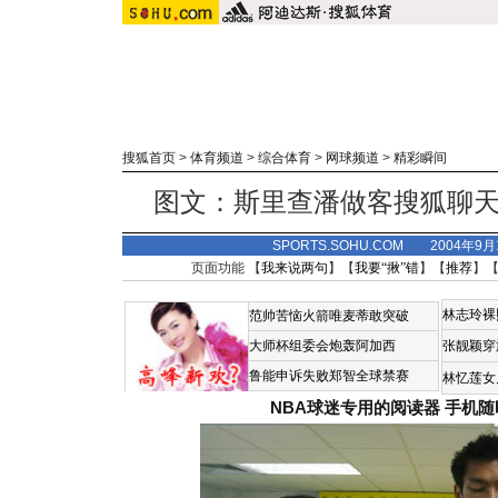
搜狐首页
>
体育频道
>
综合体育
>
网球频道
>
精彩瞬间
图文：斯里查潘做客搜狐聊天
SPORTS.SOHU.COM 2004年9
页面功能 【
我来说两句
】【
我要“揪”错
】【
推荐
】
林志玲裸
范帅苦恼火箭唯麦蒂敢突破
大师杯组委会炮轰阿加西
张靓颖穿
鲁能申诉失败郑智全球禁赛
林忆莲女
NBA球迷专用的阅读器
手机随