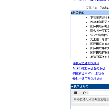
页面功能 【
我来
■
相关新闻
不需要再赶各
雅典奥运报告
国际田联评最
两名将分享百
“庆功”绳绑住
文汇报：珍惜“
国际田联首邀
国际田联年度
国际田联评选
奥运冠军签名
■ 我来说两句
用 户：
请各位遵纪守法并注意语言