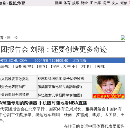
新闻
-
体育
-
娱乐
-
财经
-
IT
-
汽车
-
房产
-
女人
-
短信
-
育
>
田 径
团报告会 刘翔：还要创造更多奇迹
ORTS.SOHU.COM 2004年9月15日09:40 北京晨报
说两句
】【
我要“揪”错
】【
推荐
】【字体：
大
中
小
】【
打印
】 【
关闭
】
林志玲裸照热卖
章子怡秀纱裙
恼火箭唯麦蒂敢突破
组委会炮轰阿加西
张靓颖穿旗袍展古典韵味(图)
诉失败郑智全球禁赛
林忆莲女儿掌掴同学偷拍(图)
BA球迷专用的阅读器
手机随时随地看NBA直播
代表团报告会在北京举行，国家体育总局局长、
雅典奥运
会中国体育
中心副主任
蔡振华
、奥运冠军
刘翔
、
杜丽
、
罗雪娟
、
李婷
、
孟关良
、王
告。
在昨天的奥运中国体育代表团报告