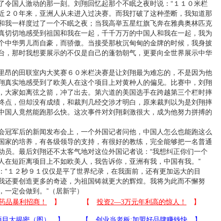
了令国人激动的那一刻。刘翔回忆起那个不眠之夜时说：“１１０米栏
近２０年来，亚洲人从未进入过决赛。而我打破了这种垄断，我知道那
和我一样度过了一个不眠之夜；当我高举五星红旗飞奔在雅典奥林匹克
真切切地感受到祖国和我在一起，千千万万的中国人和我在一起，我为
个中华男儿而自豪，而骄傲。当接受那枚沉甸甸的金牌的时候，我身披
台，那时我想要展示的不仅是自己的蓬勃朝气，更要向全世界展示中华
昂的田联室内大奖赛６０米栏决赛是让刘翔最为难忘的，不是因为他
翔真实地感受到了欧美人在这个项目上对黄种人的偏见。比赛中，刘翔
，大家如离弦之箭，冲了出去。第六道的美国选手在跨越第三个栏时摔
终点，但却没有成绩，和裁判几经交涉才明白，原来裁判以为是刘翔摔
中国人竟然能跑那么快。这次事件对刘翔刺激很大，成为他努力拼搏的
冠军后的新闻发布会上，一个外国记者问他，中国人怎么也能跑这么
国家的培养，有各级领导的支持，有很好的教练，完全能够把一名普通
动员。最后刘翔还不太客气地对这位外国记者说：“我想纠正你们一个
人在短距离项目上不如欧美人，我告诉你，亚洲有我，中国有我。”
“１２秒９１仅仅是平了世界纪录，在我面前，还有更加远大的目
我还要创造更多的奇迹，为祖国铸就更大的辉煌。我将为此而不懈努
，一定会做到。”（居新宇）