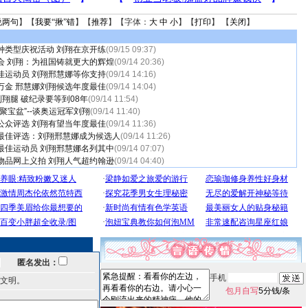
说两句
】【
我要“揪”错
】【
推荐
】【字体：
大
中
小
】【
打印
】 【
关闭
】
种类型庆祝活动 刘翔在京开练
(09/15 09:37)
会 刘翔：为祖国铸就更大的辉煌
(09/14 20:36)
佳运动员 刘翔邢慧娜等你支持
(09/14 14:16)
万金 邢慧娜刘翔候选年度最佳
(09/14 14:04)
刘翔腿 破纪录要等到08年
(09/14 11:54)
聚宝盆”--谈奥运冠军刘翔
(09/14 11:40)
公众评选 刘翔有望当年度最佳
(09/14 11:36)
最佳评选：刘翔邢慧娜成为候选人
(09/14 11:26)
最佳运动员 刘翔邢慧娜名列其中
(09/14 07:07)
物品网上义拍 刘翔人气超约翰逊
(09/14 04:40)
匿名发出：
手机
文明。
包月自写
5分钱/条