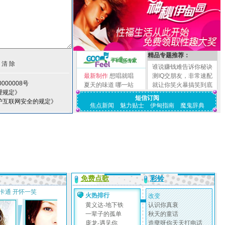
精品专题推荐：
谁说赚钱难告诉你秘诀
最新制作
想唱就唱
测IQ交朋友，非常速配
000008号
夏天的味道
哪一站
就让你笑火暴搞笑到底
理规定》
短信订阅
护互联网安全的规定》
焦点新闻
魅力贴士
伊甸指南
魔鬼辞典