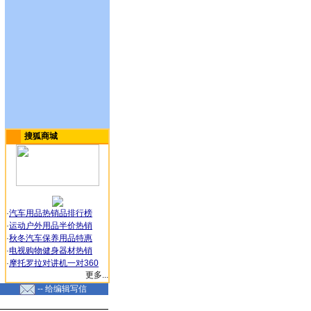
搜狐商城
·
汽车用品热销品排行榜
·
运动户外用品半价热销
·
秋冬汽车保养用品特惠
·
电视购物健身器材热销
·
摩托罗拉对讲机一对360
更多...
-- 给编辑写信