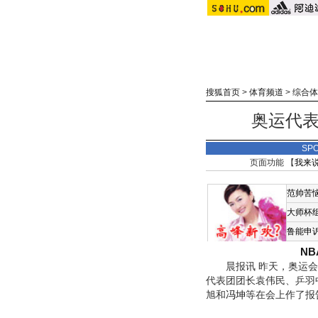
搜狐首页
>
体育频道
>
综合体
奥运代表
SP
页面功能 【
我来
范帅苦
大师杯
鲁能申
N
晨报讯 昨天，奥运会
代表团团长袁伟民、乒羽
旭和
冯坤
等在会上作了报