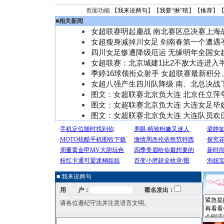
页面功能 【
我来说两句
】【
我要“揪”错
】【
推荐
】
■
相关新闻
女超联赛明起鏖战 南北赛区总决赛上海
女超瘦身减掉川女足 剑南春第一个遭遇
四川女足惨遭降级厄运 无缘明年全国女
女超联赛：北京城建1比2不敌大连进入
季婷16球领衔众射手 女超联赛最新积分
女超八强产生四川队降级 南、北总决战
图文：女超联赛北京负大连 北京任立萍
图文：女超联赛北京负大连 大连女足毕
图文：女超联赛北京负大连 大连队员欢
■ 我来说两句
用 户：
匿名发出：
请各位遵纪守法并注意语言文明。