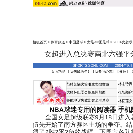
搜狐首页
>
体育频道
>
中国足球
>
女足-中国足球
>
2004女超
女超进入总决赛南北六强平
SPORTS.SOHU.COM 2004年9
页面功能 【
我来说两句
】【
我要“揪”错
】【
推荐
】
林志玲裸
范帅苦恼火箭唯麦蒂敢突破
大师杯组委会炮轰阿加西
张靓颖穿
鲁能申诉失败郑智全球禁赛
林忆莲女
NBA球迷专用的阅读器
手机
全国女足超级联赛9月18日进入
伍先开始了南方赛区主场的争夺。结
得了2胜2平2负的战绩。下周六各