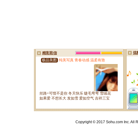
Copyright © 2017 Sohu.com Inc. A