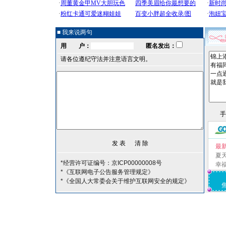
■ 我来说两句
用 户：
匿名发出：
请各位遵纪守法并注意语言文明。
最
夏
*经营许可证编号：京ICP00000008号
幸
*《互联网电子公告服务管理规定》
*《全国人大常委会关于维护互联网安全的规定》