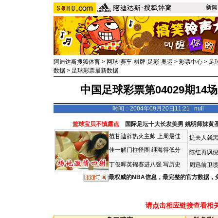
新闻
阿迪达斯搜狐体育
>
网球-赛车-棋牌-足彩-奥运
>
彩票中心
>
足
数据
>
足球彩票最新数据
中国足球彩票第04029期1
时间：2004年09月20日11:21 null
篮球宝贝不慎露点
国际足坛十大长发美男
姚明师妹黄
范甘迪辞热火主帅
上周最佳
提夫人就黑
佳一解门柱怪圈
继海得低分
陈红再讽
丁俊晖英锦赛进八强 写历史
周迅前卫喷
最权威的NBA信息，最完整的官方数据，
请点击相应链接查看相