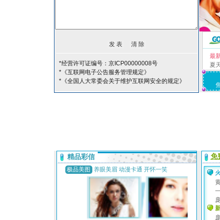
最
*经营许可证编号：京ICP00000008号
夏
*《互联网电子公告服务管理规定》
*《全国人大常委会关于维护互联网安全的规定》