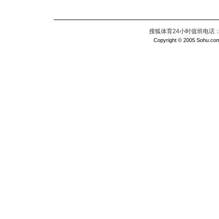
搜狐体育24小时值班电话：010
Copyright © 2005 Sohu.com I