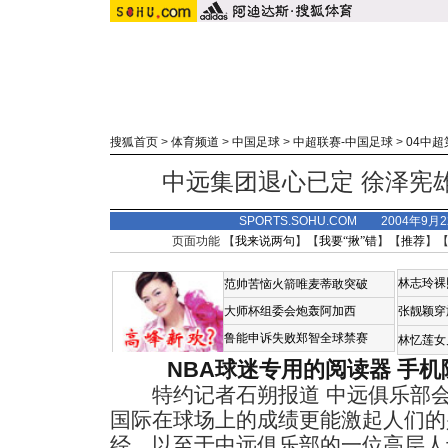
搜狐首页
>
体育频道
>
中国足球
>
中超联赛-中国足球
>
04中超
中远集团退心已定 徐泽宪
SPORTS.SOHU.COM 2004年9月
页面功能 【
我来说两句
】【
我要“揪”错
】【
推荐
】
林志玲裸
范帅苦恼火箭唯麦蒂敢突破
大师杯组委会炮轰阿加西
张靓颖穿
鲁能申诉失败郑智全球禁赛
林忆莲女
NBA球迷专用的阅读器
手机
特约记者石朔报道 中远俱乐部会
国际在球场上的成绩更能激起人们的
经。以至于中远俱乐部的一位高层人