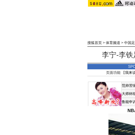
搜狐首页
>
体育频道
>
中国足
李宁-李
SP
页面功能 【
我来
范帅苦
大师杯
鲁能申
N