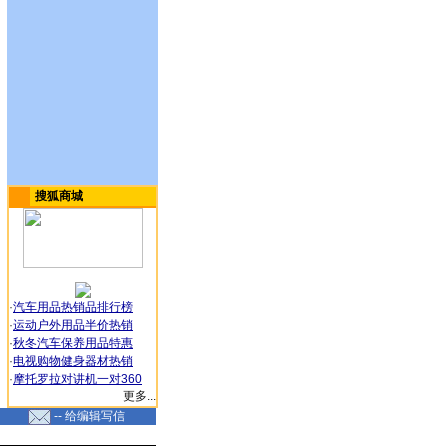
搜狐商城
·
汽车用品热销品排行榜
·
运动户外用品半价热销
·
秋冬汽车保养用品特惠
·
电视购物健身器材热销
·
摩托罗拉对讲机一对360
更多...
-- 给编辑写信