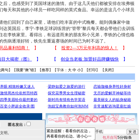
后，也感受到了英国球迷的激情。由于这几天他们都被安排在埃弗顿
们每天和其他的小球员一样吃同样的英式食品。幸运的是这几个小球员
他们回到了自己家里，请他们吃丰富的中式晚餐。能到偶像家中做
到达英国后，李宁-李铁足球训练营的“管带”黎兵每天都会带他们去训练
住在李铁家里。看得出，有远道而来的朋友和小兄弟，李铁的心情也格
的伤病逐渐好转，铁先生重返赛场的时间已为时不远了。
说两句
】【
我要“揪”错
】【
推荐
】【字体：
大
中
小
】【
打印
】 【
关闭
】
匿名发出：
手机
文明。
包月自写
5分钱/条