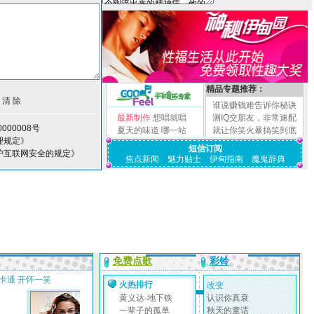
精品专题推荐：
谁说赚钱难告诉你秘诀
最新制作
想唱就唱
测IQ交朋友，非常速配
000008号
夏天的味道
哪一站
就让你笑火暴搞笑到底
理规定》
短信订阅
护互联网安全的规定》
焦点新闻
魅力贴士
伊甸指南
魔鬼辞典