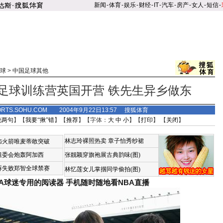
新闻
-
体育
-
娱乐
-
财经
-
IT
-
汽车
-
房产
-
女人
-
短信
-
球
>
中国足球其他
铁足球训练营英国开营 铁先生异乡做东
ORTS.SOHU.COM 2004年9月22日13:57 搜狐体育
说两句
】【
我要“揪”错
】【
推荐
】【字体：
大
中
小
】【
打印
】 【
关闭
】
林志玲裸照热卖
章子怡秀纱裙
恼火箭唯麦蒂敢突破
组委会炮轰阿加西
张靓颖穿旗袍展古典韵味(图)
诉失败郑智全球禁赛
林忆莲女儿掌掴同学偷拍(图)
BA球迷专用的阅读器
手机随时随地看NBA直播