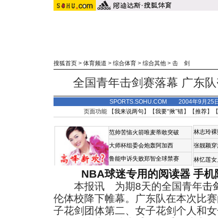
搜狐首页
>
体育频道
>
综合体育
>
综合其他
>
击 剑
全国青年击剑赛落幕 广东
SPORTS.SOHU.COM 2004年9月2
页面功能 【
我来说两句
】【
我要“揪”错
】【
推荐
】
林志玲裸
范帅苦恼火箭唯麦蒂敢突破
大师杯组委会炮轰阿加西
张靓颖穿
鲁能申诉失败郑智全球禁赛
林忆莲女
NBA球迷专用的阅读器
手机
本报讯 为期8天的全国青年
击
伦体校降下帷幕。广东队在本次比赛
子花剑团体第二、女子花剑个人和女