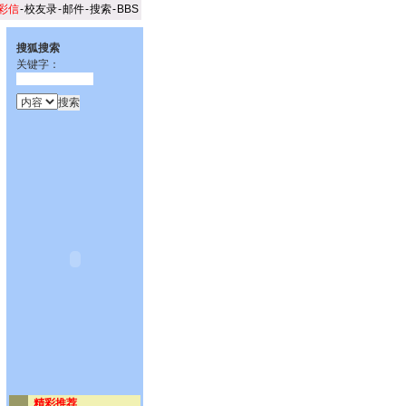
彩信
-
校友录
-
邮件
-
搜索
-
BBS
搜狐搜索
关键字：