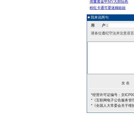
■ 我来说两句
用 户：
请各位遵纪守法并注意语言
*经营许可证编号：京ICP00
*《互联网电子公告服务管
*《全国人大常委会关于维