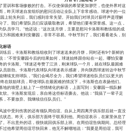
罢训和客场惨败的打击。不仅使保级的希望更加渺茫，也使外界对这
而，昨天球迷自发组织的慰问活动让全队上下非常感动。球迷中的一位
馨园上轮失利后，我们感到非常失望。开始我们对球员讨薪呼声是理解
分了。我们希望队员们应该吸取教训，希望他们要有荣誉感。这一点，
力队员学习。”他还说：“这次送月饼，主要是慰问卡洛斯和教练组的成
压力和困难来到安馨园，非常不容易。中秋节到了，我们看看老头，别
化标语
练后，卡洛斯和教练组收到了球迷送来的月饼，同时还有9个新鲜的
说：“不管安馨园今后的结果如何，球迷始终跟你站在一起。哪怕安馨
奇的卡洛斯。”球迷还夸赞了江洪，刚来球队一个月，就在球队最困难
队员鼓劲。卡洛斯代表球队向球迷表示感谢，并向陕西球迷转达中秋节
能继续支持球队，“我们会竭尽全力，我们希望球迷给队员们以更大的
始终在鼓励球员，即使球队在最困难的情况下，卡洛斯也在表扬他们。
基地的墙壁上贴上了一些情绪化的标语，上面写到：安馨园一线队解
太软。卡洛斯发现后，亲自将这些标语撕去。他说：“我搞了一辈子足
系，不要放弃。我继续信任队员们。”
波中受到伤害的还有领队周伯谊。自从上周四离开俱乐部后就一直没
机状态。昨天，俱乐部方面终于联系到他。周伯谊表示，在家里休息了
了。不出意外的话，很快就回俱乐部上班。在周伯谊告病期间。总经理
不过他希望周伯谊尽快回来，他无不解嘲地说：“我要是周伯谊，我可