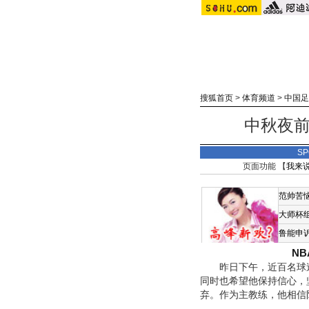
搜狐首页
>
体育频道
>
中国足
中秋夜前
S
页面功能 【
我来
范帅苦
大师杯
鲁能申
N
昨日下午，近百名球迷
同时也希望他保持信心，
弃。作为主教练，他相信