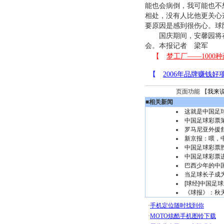
能也会病倒，我可能也不
相处，没有人比他更关心
要原因是感到很伤心。球
国庆期间，安馨园将在
会。本报记者 梁军
页面功能 【
我来
■
相关新闻
这就是中国足
中国足球彩票第
罗马尼亚外援
新京报：喂，
中国足球彩票
中国足球彩票
巴西少年的中
当足球长子成
[球经]中国足
《球报》：秋