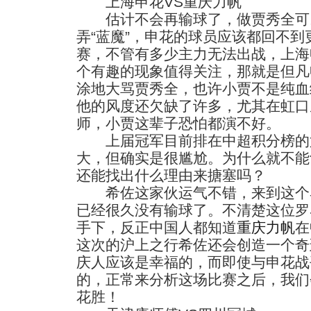
上海申花VS重庆力帆
估计不会再输球了，做贾秀全可
弄“蓝魔”，申花的球员应该都回不
赛，不管有多少主力无法出战，上海
个有趣的现象值得关注，那就是但凡
涂地大骂贾秀全，也许小贾不是纯血
他的风度还欠缺了许多，尤其在虹口
师，小贾这辈子恐怕都演不好。
上届冠军目前排在中超积分榜的第
大，但确实是很尴尬。为什么就不能
还能找出什么理由来搪塞吗？
希佐这家伙运气不错，来到这个
已经很久没有输球了。不清楚这位罗
手下，反正中国人都知道
重庆力帆
在
这次的沪上之行希佐还会创造一个奇
庆人应该是幸福的，而即使与申花战
的，正常来分析这场比赛之后，我们
花胜！