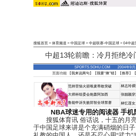
搜狐首页
>
体育频道
>
中国足球
>
中超联赛-中国足球
>
04中超
中超13轮前瞻：冷月拒绝冷
SPORTS.SOHU.COM 2004年9
页面功能 【
我来说两句
】【
我要“揪”错
】【
推荐
】
林志玲裸
范帅苦恼火箭唯麦蒂敢突破
大师杯组委会炮轰阿加西
张靓颖穿
鲁能申诉失败郑智全球禁赛
林忆莲女
NBA球迷专用的阅读器
手机
搜狐体育讯 俗话说，十五的月亮
于中国足球来讲是个充满硝烟的日子
礼教的中国人，还是不忍心用“武力