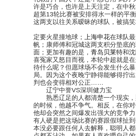
许是巧合，也许是上天注定，在中秋
超第13轮比赛被安排得水一样的平
这两支以往关系暧昧的球队，被搞笑
定要火星撞地球；
上海申花
在球队最
帆；康师傅和冠城这两支积分垫底的
面；更加有趣的是，
青岛贝莱特
和
沈
喜冤家又怒目而视，本轮中超就是在
待什么呢？但愿球场不会发生什么暴
局。因为这个夜晚宁静得能够得拧出
判也会变得相对公正……
辽宁中誉VS深圳健力宝
熟悉辽足的人都清楚一个现实，
的时候，他越不争气。相反，在你对
他却会突然之间爆发出强大的竞争力
有人硬是把这场比赛的赛跟假球扯到
本没必要跟任何人去解释，聪明人都
点都不沾边，如果有人喜欢嚼自己的