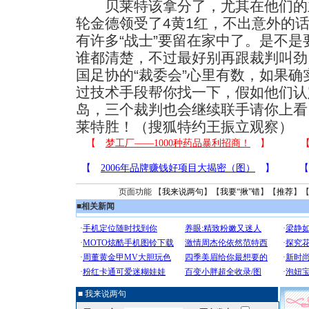
贝莱特该拿分了，尤其在他们的
轮金德领受了4黄1红，不出意外的
有许多“战士”要留在家中了。是不
谁都清楚，不过最好别再跟裁判叫劲
国足协的“裁委会”心里有数，如果
过技术手段帮你找一下，假如他们认
岛，三个裁判也会继续联手请你上看
莱特胜！（搜狐特约王振立观察）
页面功能 【
我来说两句
】【
我要“揪”错
】【
推荐
】
■
相关新闻
■ 我来说两句