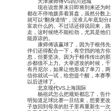
天津康师傅VS四川冠城
现在说世界末日即将到来还为时
都在不停地拨弄着算盘，虽然分数上
就可以“翻身道情”，没准儿年底划
富农什么的。不过话还得说回来，路
走，这时候绝不能松劲，尤其是他们
能原谅的。
康师傅该赢球了，因为于根伟先
伴们还得配合一下，有空挡的地方你
忽，但要坚决。因为于根伟传出的那
步都借不上力。大举进攻的时候，千
有丹尼尔，如果让他形成了单刀，两
信你就试一试，给您提个醒，本赛季
以后进球了。
北京现代
VS上海国际
杨祖武怎么把规矩都忘了，告什么
明知道足球比赛一旦结束，想要更改
子放回到母亲的肚子里再重新生一次