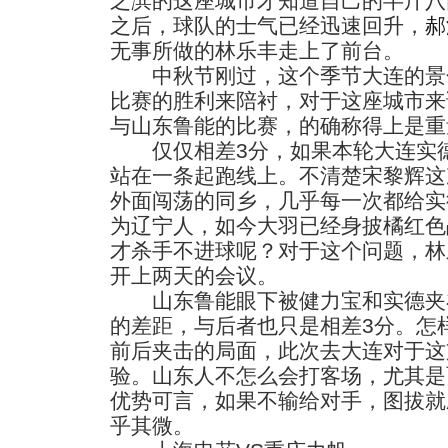
之滨的这座城市才知道自己的半斤八
之后，球队的士气已经迅速回升，
郝
无事所做的林乐丰走上了前台。
中秋节刚过，这个季节大连的景
比赛的胜利来陪衬，对于这座城市来
与山东鲁能的比赛，的确称得上是重
仅仅相差3分，如果本轮大连实德
站在一条起跑线上。不清楚宋黎辉这
外面闯荡的同乡，几乎每一次都给实
为辽宁人，如今大羽已经身披橘红色
才杀手不进球呢？对于这个问题，林
开上两天的会议。
山东鲁能眼下被健力宝和实德夹
的差距，与后者也只是相差3分。怎
前后夹击的局面，此次去大连对于这
验。山东人不怎么会打客场，尤其是
优势可言，如果不输给对手，图拔就
乎其微。