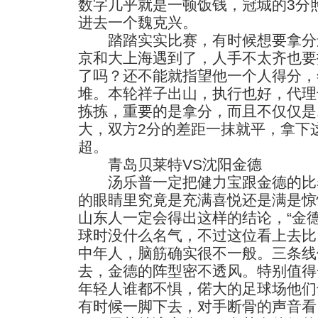
数字几乎就是一顿饭钱，冠城的3分
进去一个魏克兴。
踏踏实实比赛，有时候想要拿分
京和大上海遇到了，人手不太齐也要
了吗？还不能就指望他一个人得分，
堆。本轮祥子出山，执行也好，代理
拣拣，重要的是拿分，而且不仅仅是
大，双方2分的差距一抹就平，拿下
超。
青岛贝莱特VS沈阳金德
汤乐普一定把健力宝跟金德的比
的眼睛里究竟是充满喜悦还是满是惊
山东人一定会得出这样的结论，“金
球时没什么名气，不过这位看上去比
中年人，脑筋确实很不一般。三条线
去，金德的阵型密不透风。特别值得
年轻人谁都不惧，偌大的足球场他们
有时候一脚下去，对手断骨的声音看