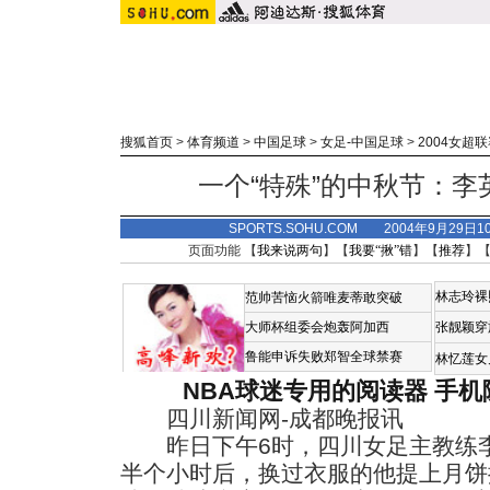
搜狐首页
>
体育频道
>
中国足球
>
女足-中国足球
>
2004女超
一个“特殊”的中秋节：
SPORTS.SOHU.COM 2004年9月29
页面功能 【
我来说两句
】【
我要“揪”错
】【
推荐
】
林志玲裸
范帅苦恼火箭唯麦蒂敢突破
大师杯组委会炮轰阿加西
张靓颖穿
鲁能申诉失败郑智全球禁赛
林忆莲女
NBA球迷专用的阅读器
手机
四川新闻网-成都晚报讯
昨日下午6时，四川女足主教练李
半个小时后，换过衣服的他提上月饼