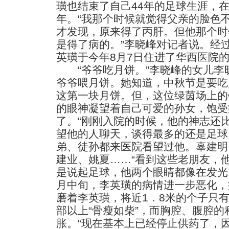
璜也结束了自己44年的足球生涯，
年。“我那个时候就觉得父亲的脸色
才发现，原来得了丙肝。但他那个时
是得了病的。”李晓峰对记者说。经
英璜于今年8月7日住进了华西医院
“爷爷吃月饼。”李晓峰的女儿李
爷爷喂月饼。她知道，中秋节是要吃
这第一块月饼。但，这位绿茵场上的
的眼神凝望着自己可爱的孙女，饱受
了。“刚刚入院的时候，他的神志还
望他的人聊天，谈得最多的还是足球
弟、徒孙都来医院看望过他。辜建明
建业、姚夏……“看到这些老朋友，
是说起足球，他两个眼睛都像在发光
月中旬，李英璜的病情进一步恶化，
磨着李英璜，将近1．8米的个子只有
部以上“骨瘦如柴”，而胸腔、腹腔
胀。“现在基本上已经停止供药了，