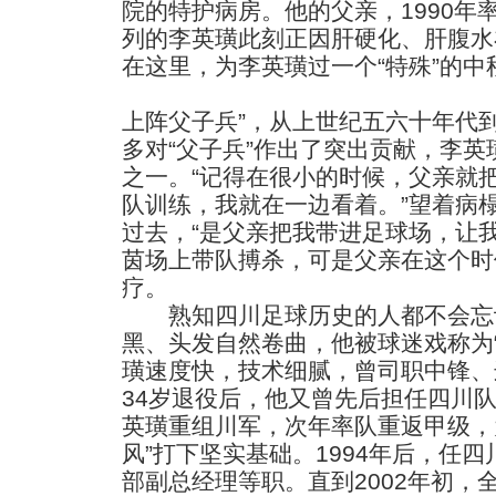
院的特护病房。他的父亲，1990年
列的李英璜此刻正因肝硬化、肝腹水
在这里，为李英璜过一个“特殊”的
中
上阵父子兵”，从上世纪五六十年代
多对“父子兵”作出了突出贡献，李
之一。“记得在很小的时候，父亲就
队训练，我就在一边看着。”望着病
过去，“是父亲把我带进足球场，让
茵场上带队搏杀，可是父亲在这个时
疗。
熟知四川足球历史的人都不会忘
黑、头发自然卷曲，他被球迷戏称为
璜速度快，技术细腻，曾司职中锋、
34岁退役后，他又曾先后担任四川队
英璜重组川军，次年率队重返甲级，为
风”打下坚实基础。1994年后，任
部副总经理等职。直到2002年初，