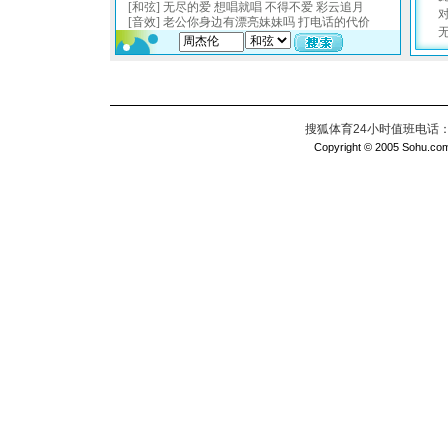
搜狐体育24小时值班电话：010
Copyright © 2005 Sohu.com I