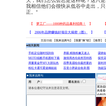
欠，我们怎么会总是这样呢？这只是
我相信他们会很快从低谷中走出，只
正。”
页面功能 【
我来说两句
】【
我要“揪”错
】【
推荐
】
■
相关新闻
■ 我来说两句
用 户：
匿名发出：
请各位遵纪守法并注意语言文明。