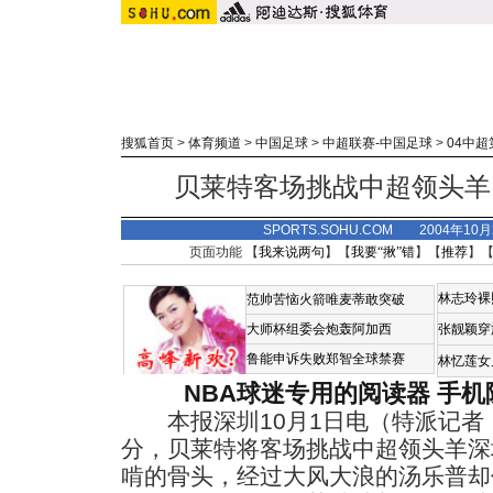
搜狐首页
>
体育频道
>
中国足球
>
中超联赛-中国足球
>
04中超
贝莱特客场挑战中超领头羊
SPORTS.SOHU.COM 2004年10
页面功能 【
我来说两句
】【
我要“揪”错
】【
推荐
】
林志玲裸
范帅苦恼火箭唯麦蒂敢突破
大师杯组委会炮轰阿加西
张靓颖穿
鲁能申诉失败郑智全球禁赛
林忆莲女
NBA球迷专用的阅读器
手机
本报深圳10月1日电（特派记者 
分，贝莱特将客场挑战中超领头羊深
啃的骨头，经过大风大浪的汤乐普却