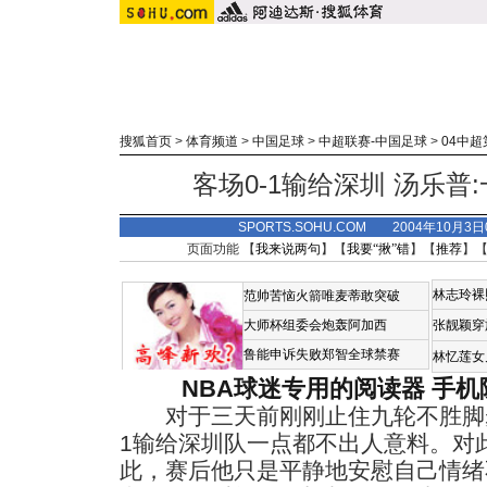
搜狐首页
>
体育频道
>
中国足球
>
中超联赛-中国足球
>
04中超
客场0-1输给深圳 汤乐普
SPORTS.SOHU.COM 2004年10月3
页面功能 【
我来说两句
】【
我要“揪”错
】【
推荐
】
林志玲裸
范帅苦恼火箭唯麦蒂敢突破
大师杯组委会炮轰阿加西
张靓颖穿
鲁能申诉失败郑智全球禁赛
林忆莲女
NBA球迷专用的阅读器
手机
对于三天前刚刚止住九轮不胜脚步
1输给深圳队一点都不出人意料。对
此，赛后他只是平静地安慰自己情绪