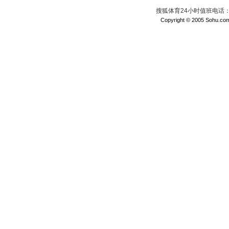
搜狐体育24小时值班电话：010
Copyright © 2005 Sohu.com I