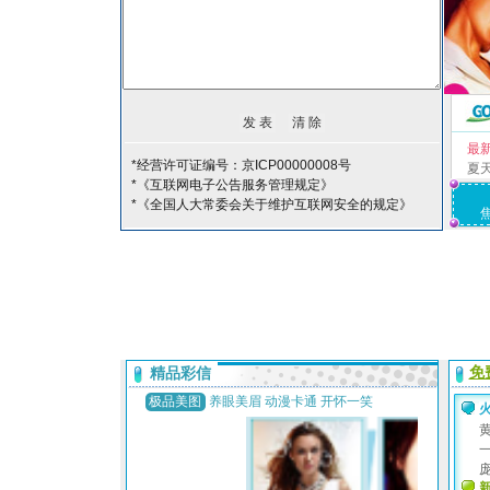
最
*经营许可证编号：京ICP00000008号
夏
*《互联网电子公告服务管理规定》
*《全国人大常委会关于维护互联网安全的规定》