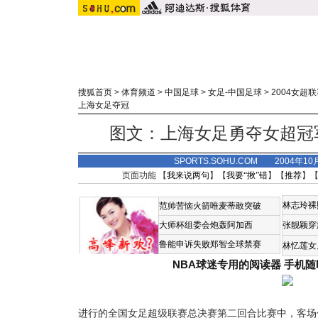
搜狐首页
>
体育频道
>
中国足球
>
女足-中国足球
>
2004女超
上海女足夺冠
图文：上海女足勇夺女超冠军
SPORTS.SOHU.COM 2004年1
页面功能 【
我来说两句
】【
我要“揪”错
】【
推荐
】
林志玲裸
范帅苦恼火箭唯麦蒂敢突破
大师杯组委会炮轰阿加西
张靓颖穿
鲁能申诉失败郑智全球禁赛
林忆莲女
NBA球迷专用的阅读器
手机随
进行的全国女足超级联赛总决赛第二回合比赛中，客场