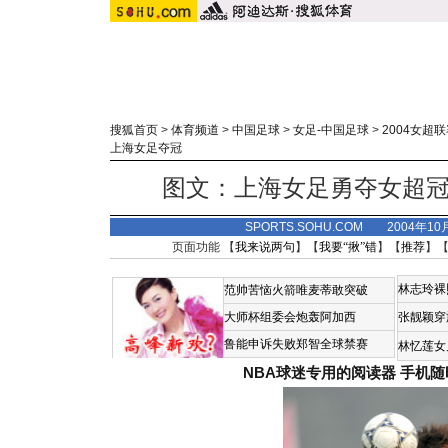
搜狐首页
>
体育频道
>
中国足球
>
女足-中国足球
>
2004女超
上海女足夺冠
图文：上海女足勇夺女超冠
SPORTS.SOHU.COM 2004年1
页面功能 【
我来说两句
】【
我要“揪”错
】【
推荐
】
林志玲裸
范帅苦恼火箭唯麦蒂敢突破
大师杯组委会炮轰阿加西
张靓颖穿
鲁能申诉失败郑智全球禁赛
林忆莲女
NBA球迷专用的阅读器
手机随