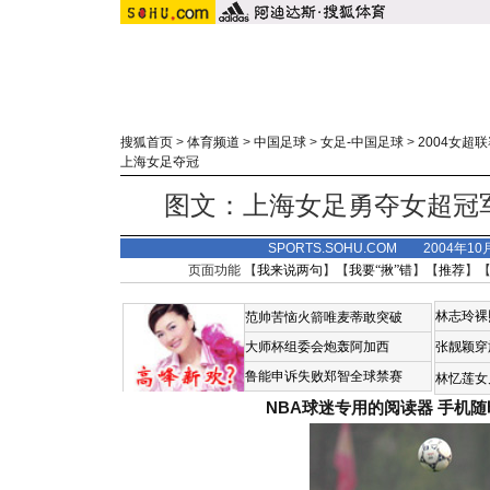
搜狐首页
>
体育频道
>
中国足球
>
女足-中国足球
>
2004女超
上海女足夺冠
图文：上海女足勇夺女超冠
SPORTS.SOHU.COM 2004年1
页面功能 【
我来说两句
】【
我要“揪”错
】【
推荐
】
林志玲裸
范帅苦恼火箭唯麦蒂敢突破
大师杯组委会炮轰阿加西
张靓颖穿
鲁能申诉失败郑智全球禁赛
林忆莲女
NBA球迷专用的阅读器
手机随