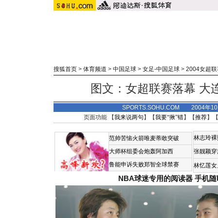
搜狐首页
>
体育频道
>
中国足球
>
女足-中国足球
>
2004女超
图文：女超联赛落幕 大
SPORTS.SOHU.COM 2004年1
页面功能 【
我来说两句
】【
我要“揪”错
】【
推荐
】
林志玲裸
范帅苦恼火箭唯麦蒂敢突破
大师杯组委会炮轰阿加西
张靓颖穿
鲁能申诉失败郑智全球禁赛
林忆莲女
NBA球迷专用的阅读器
手机随