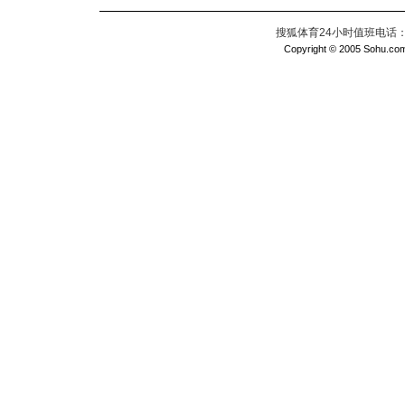
搜狐体育24小时值班电话：010
Copyright © 2005 Sohu.com I