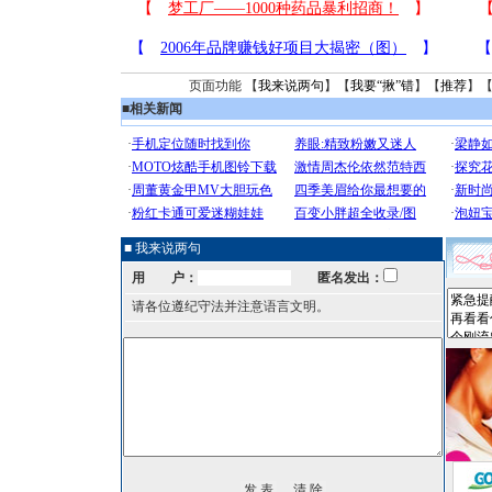
页面功能 【
我来说两句
】【
我要“揪”错
】【
推荐
】
■
相关新闻
■ 我来说两句
用 户：
匿名发出：
请各位遵纪守法并注意语言文明。