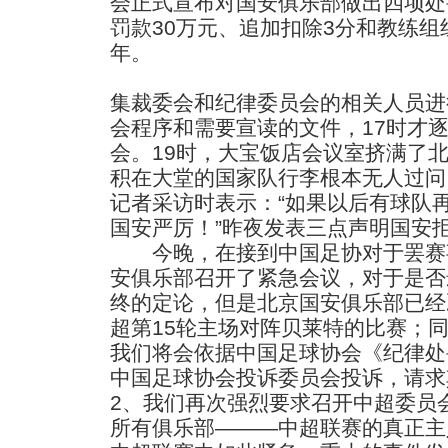
会正式宣布对国安俱乐部做出四项处
罚款30万元、追加扣除3分和教练
年。
集裁委会和纪律委员会的相关人员进
会程序和需要宣读的文件，17时才
会。19时，大宝饭店会议室挤满了
积在大堂的国家队行李根本无人过问
记者采访时表示：“如果以后有球队
国安严厉！”昨夜发表三点声明国安
今晚，在接到中国足协对于罢赛
安俱乐部召开了紧急会议，对于是否
终的定论，但是北京国安俱乐部已经
超第15轮主场对阵贝莱特的比赛；
我们将会依据中国足球协会《纪律处
中国足球协会投诉委员会投诉，请求
2、我们再次强烈要求召开中超委员
所有俱乐部———中超联赛的真正主