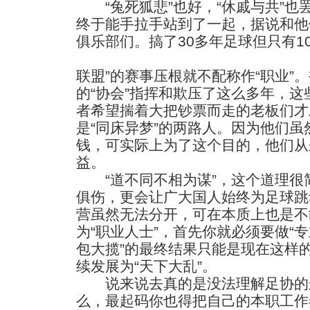
“兔死狐悲”也好，“休戚与共”也
终于能手拉手站到了一起，据说和他
俱乐部们。搞了30多年足球但只有1
联盟”的赛事压根就不配称作“职业”
的“协会”指挥和欺压了这么多年，
者希望揣着大把钞票而走的老板们才
是“同床异梦”的两路人。因为他们
钱，可实际上为了这个目的，他们从
益。
“道不同不相为谋”，这个道理很
俱伤，更会让广大国人始终为足球跳
营虽然无法分开，可在本质上也是不
为“职业人士”，首先你就必须要做“专
包大揽”的最终结果只能是现在这样
续发展为“天下大乱”。
说来说去真的是没法理解足协的这
么，最起码你也得把自己的本职工作