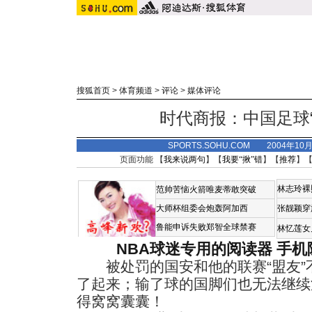
搜狐首页
>
体育频道
>
评论
>
媒体评论
时代商报：中国足球
SPORTS.SOHU.COM 2004年10
页面功能 【
我来说两句
】【
我要“揪”错
】【
推荐
】
林志玲裸
范帅苦恼火箭唯麦蒂敢突破
大师杯组委会炮轰阿加西
张靓颖穿
鲁能申诉失败郑智全球禁赛
林忆莲女
NBA球迷专用的阅读器
手机
被处罚的国安和他的联赛“盟友”
了起来；输了球的国脚们也无法继续
得窝窝囊囊！