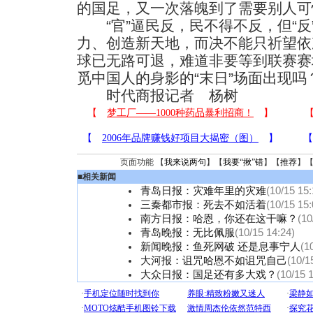
的国足，又一次落魄到了需要别人可
“官”逼民反，民不得不反，但“反
力、创造新天地，而决不能只祈望依
球已无路可退，难道非要等到联赛赛
觅中国人的身影的“末日”场面出现吗
时代商报记者 杨树
页面功能 【
我来说两句
】【
我要“揪”错
】【
推荐
】
■
相关新闻
青岛日报：灾难年里的灾难
(10/15 15:
三秦都市报：死去不如活着
(10/15 15:
南方日报：哈恩，你还在这干嘛？
(10
青岛晚报：无比佩服
(10/15 14:24)
新闻晚报：鱼死网破 还是息事宁人
(1
大河报：诅咒哈恩不如诅咒自己
(10/1
大众日报：国足还有多大戏？
(10/15 