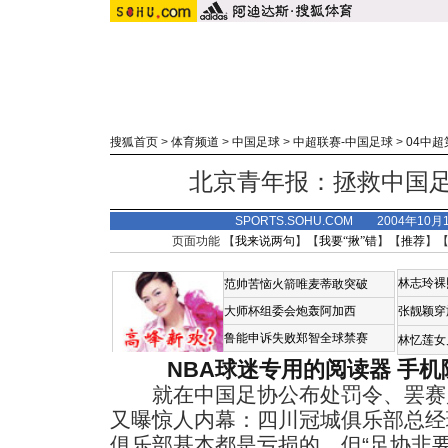
搜狐首页
>
体育频道
>
中国足球
>
中超联赛-中国足球
>
04中超
北京青年报：拯救中国
SPORTS.SOHU.COM 2004年10
页面功能 【
我来说两句
】【
我要“揪”错
】【
推荐
】
林志玲裸
范帅苦恼火箭唯麦蒂敢突破
大师杯组委会炮轰阿加西
张靓颖穿
鲁能申诉失败郑智全球禁赛
林忆莲女
NBA球迷专用的阅读器
手机
就在中国足协公布处罚令、罢赛
又曝惊人内幕：四川冠城俱乐部总经
俱乐部基本都是亏损的，但“足协非