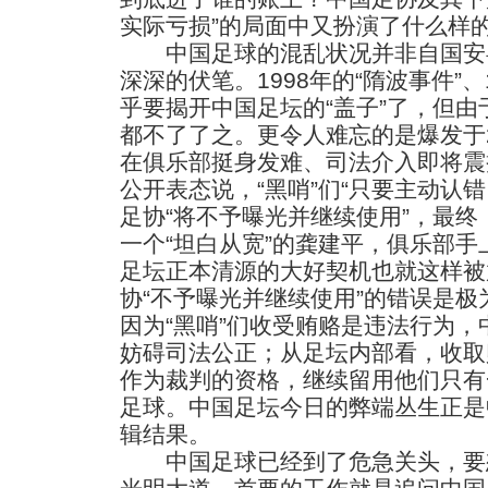
实际亏损”的局面中又扮演了什么样
中国足球的混乱状况并非自国安
深深的伏笔。1998年的“隋波事件”、
乎要揭开中国足坛的“盖子”了，但由
都不了了之。更令人难忘的是爆发于2
在俱乐部挺身发难、司法介入即将震
公开表态说，“黑哨”们“只要主动认
足协“将不予曝光并继续使用”，最
一个“坦白从宽”的龚建平，俱乐部手
足坛正本清源的大好契机也就这样被
协“不予曝光并继续使用”的错误是
因为“黑哨”们收受贿赂是违法行为
妨碍司法公正；从足坛内部看，收取
作为裁判的资格，继续留用他们只有
足球。中国足坛今日的弊端丛生正是
辑结果。
中国足球已经到了危急关头，要