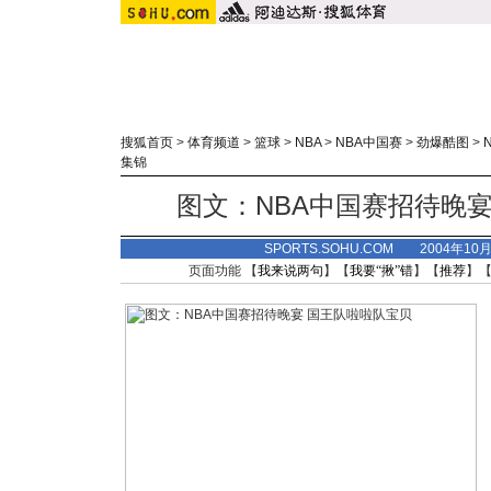
搜狐首页
>
体育频道
>
篮球
>
NBA
>
NBA中国赛
>
劲爆酷图
>
集锦
图文：NBA中国赛招待晚
SPORTS.SOHU.COM 2004年10
页面功能 【
我来说两句
】【
我要“揪”错
】【
推荐
】