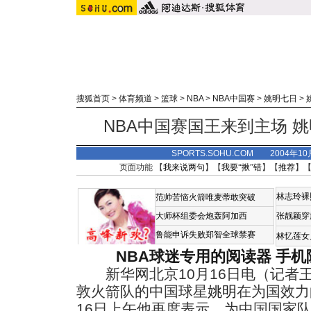
搜狐首页
>
体育频道
>
篮球
>
NBA
>
NBA中国赛
>
姚明七日
>
NBA中国赛国王来到主场 
SPORTS.SOHU.COM 2004年1
页面功能 【
我来说两句
】【
我要“揪”错
】【
推荐
】
林志玲裸
范帅苦恼火箭唯麦蒂敢突破
大师杯组委会炮轰阿加西
张靓颖穿
鲁能申诉失败郑智全球禁赛
林忆莲女
NBA球迷专用的阅读器
手机
新华网北京10月16日电（记者
敦火箭队的中国球星
姚明
在为国效力
16日上午他再度表示，为中国国家