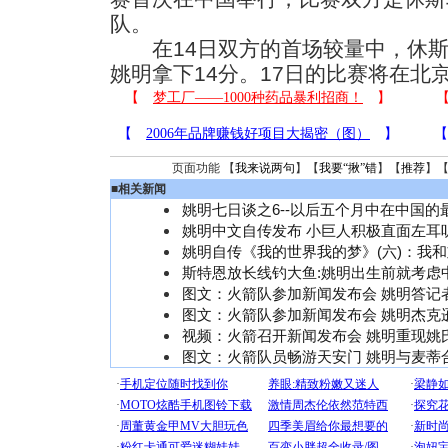
队。
在14日双方的首场较量中，休斯敦
姚明拿下14分。17日的比赛将在北
页面功能 【
我来说两句
】【
我要“揪”错
】【
推荐
】
■
相关新闻
姚明七日谈之6--以后五个月中在中国的
姚明中文自传发布 小巨人积极直面左耳
姚明自传《我的世界我的梦》(六)：我
斯特恩放长线钓大鱼:姚明出生前就考虑
图文：火箭队参加新闻发布会 姚明答记
图文：火箭队参加新闻发布会 姚明杰克
视频：火箭召开新闻发布会 姚明重现姚
图文：火箭队员畅游天安门 姚明与麦蒂