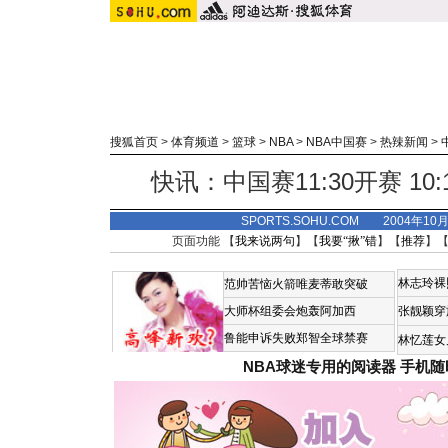
搜狐首页
>
体育频道
>
篮球
>
NBA
>
NBA中国赛
>
热辣新闻
>
快讯：中国赛11:30开赛 1
SPORTS.SOHU.COM 2004年10
页面功能 【
我来说两句
】【
我要“揪”错
】【
推荐
】
林志玲裸
范帅苦恼火箭唯麦蒂敢突破
大师杯组委会炮轰阿加西
张靓颖穿
鲁能申诉失败郑智全球禁赛
林忆莲女
NBA球迷专用的阅读器
手机随