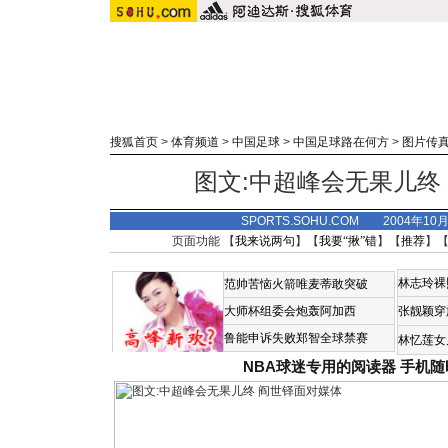
搜狐首页
>
体育频道
>
中国足球
>
中国足球路在何方
>
图片传
图文:中超峰会无果儿终
SPORTS.SOHU.COM 2004年10
页面功能 【
我来说两句
】【
我要“揪”错
】【
推荐
】
林志玲裸
范帅苦恼火箭唯麦蒂敢突破
大师杯组委会炮轰阿加西
张靓颖穿
鲁能申诉失败郑智全球禁赛
林忆莲女
NBA球迷专用的阅读器
手机随