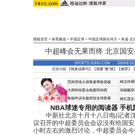
搜狐首页
>
体育频道
>
中国足球
>
中国足球路在何方
>
务虚·足
中超峰会无果而终 北京国
SPORTS.SOHU.COM 2004年1
页面功能 【
我来说两句
】【
我要“揪”错
】【
推荐
】
林志玲裸
范帅苦恼火箭唯麦蒂敢突破
大师杯组委会炮轰阿加西
张靓颖穿
鲁能申诉失败郑智全球禁赛
林忆莲女
NBA球迷专用的阅读器
手机
中新社北京十月十八日电(记者沈
议召开的中超委员会会议没有给国安
小时左右的激烈讨论，中超委员会今