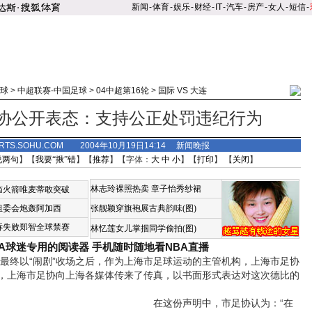
新闻
-
体育
-
娱乐
-
财经
-
IT
-
汽车
-
房产
-
女人
-
短信
-
球
>
中超联赛-中国足球
>
04中超第16轮
>
国际 VS 大连
协公开表态：支持公正处罚违纪行为
RTS.SOHU.COM 2004年10月19日14:14 新闻晚报
说两句
】【
我要“揪”错
】【
推荐
】【字体：
大
中
小
】【
打印
】 【
关闭
】
林志玲裸照热卖
章子怡秀纱裙
恼火箭唯麦蒂敢突破
组委会炮轰阿加西
张靓颖穿旗袍展古典韵味(图)
诉失败郑智全球禁赛
林忆莲女儿掌掴同学偷拍(图)
BA球迷专用的阅读器
手机随时随地看NBA直播
终以“闹剧”收场之后，作为上海市足球运动的主管机构，上海市足协
，上海市足协向上海各媒体传来了传真，以书面形式表达对这次德比的
在这份声明中，市足协认为：“在