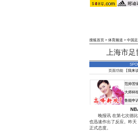
搜狐首页
>
体育频道
>
中国足
上海市足
SPO
页面功能 【
我来
范帅苦
大师杯
鲁能申
N
晚报讯 在第七次德比最
也迅速作出了反应。昨天
正式态度。