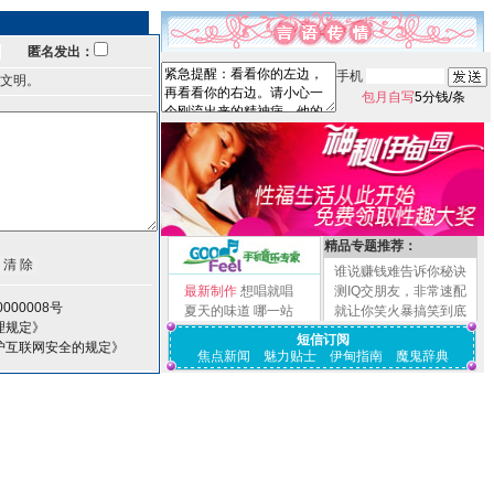
匿名发出：
手机
文明。
包月自写
5分钱/条
精品专题推荐：
谁说赚钱难告诉你秘诀
最新制作
想唱就唱
测IQ交朋友，非常速配
000008号
夏天的味道
哪一站
就让你笑火暴搞笑到底
理规定》
短信订阅
护互联网安全的规定》
焦点新闻
魅力贴士
伊甸指南
魔鬼辞典