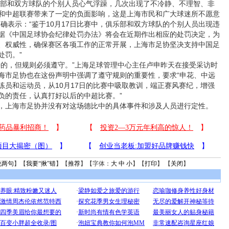
俱乐部和双方球队的个别人员心气浮躁，几次出现了不冷静、不理智、非
和中超联赛带来了一定的负面影响，这是上海市民和广大球迷所不愿意
确表示：“鉴于10月17日比赛中，俱乐部和双方球队的个别人员出现违
据《中国足球协会纪律处罚办法》将会在近期作出相应的处罚决定，为
、权威性，确保赛区各项工作的正常开展，上海市足协坚决支持中国足
处罚。”
，但规则必须遵守。”上海足球管理中心主任卢申昨天在接受采访时
海市足协也在这份声明中强调了遵守规则的重要性，要求“申花、中远
练员和运动员，从10月17日的比赛中吸取教训，端正赛风赛纪，增强
负的责任，认真打好以后的中超比赛。”
上海市足协并没有对这场德比中的具体事件和涉及人员进行定性。
说两句
】【
我要“揪”错
】【
推荐
】【字体：
大
中
小
】【
打印
】 【
关闭
】