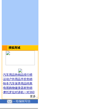
搜狐商城
·
汽车用品热销品排行榜
·
运动户外用品半价热销
·
秋冬汽车保养用品特惠
·
电视购物健身器材热销
·
摩托罗拉对讲机一对360
更多...
-- 给编辑写信