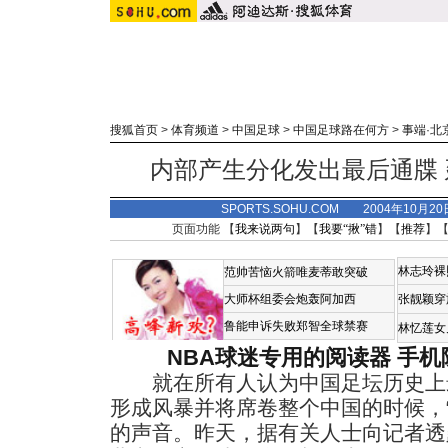
搜狐首页
>
体育频道
>
中国足球
>
中国足球路在何方
>
事端·北
内部产生分化发出最后通牒
SPORTS.SOHU.COM 2004年10月2
页面功能 【
我来说两句
】【
我要“揪”错
】【
推荐
】
林志玲裸
范帅苦恼火箭唯麦蒂敢突破
大师杯组委会炮轰阿加西
张靓颖穿
鲁能申诉失败郑智全球禁赛
林忆莲女
NBA球迷专用的阅读器
手机
就在所有人认为中国足坛历史上最
形成风暴并将席卷整个中国的时候，
的声音。昨天，据有关人士向记者透