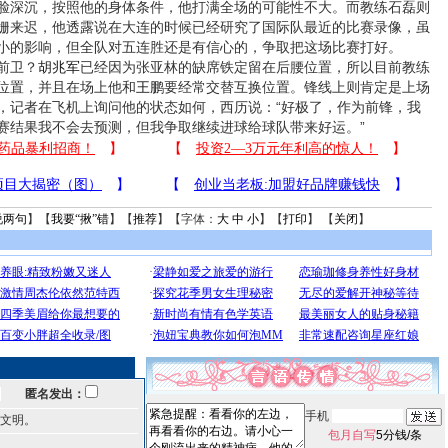
脸深沉，按照他的身体条件，他打满全场的可能性不大。而教练石磊则
姗来迟，他透露说在大连的时候已经研究了国际队最近的比赛录像，虽
小的影响，但全队对五连胜还是有信心的，争取把这场比赛打好。
前卫？
胡兆军
已经因为张亚林的缺席铁定留在后腰位置，所以目前教练
位置，并且在场上他和
王鹏
要经常交替互换位置。锋线上则肯定是上场
，记者在飞机上询问他的状态如何，西历说：“好极了，作为前锋，我
赛结果我不会去预测，但我争取继续进球给球队带来好运。”
说两句
】【
我要“揪”错
】【
推荐
】【字体：
大
中
小
】【
打印
】 【
关闭
】
匿名发出：
手机
文明。
包月自写
5分钱/条