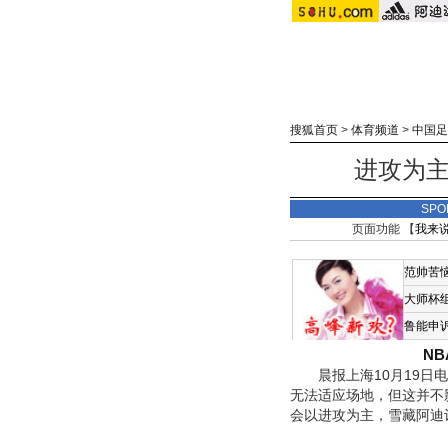
搜狐首页
>
体育频道
>
中国足
进攻为主
SPO
页面功能 【
我来
范帅苦
大师杯
鲁能申
N
晨报上海10月19日电
无法适应场地，但这并不
会以进攻为主，雪藏阿迪