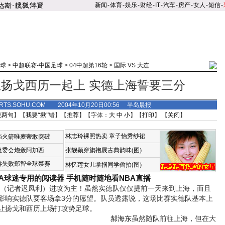
新闻
-
体育
-
娱乐
-
财经
-
IT
-
汽车
-
房产
-
女人
-
短信
-
球
>
中超联赛-中国足球
>
04中超第16轮
>
国际 VS 大连
扬戈西历一起上 实德上海誓要三分
RTS.SOHU.COM 2004年10月20日00:56 半岛晨报
说两句
】【
我要“揪”错
】【
推荐
】【字体：
大
中
小
】【
打印
】 【
关闭
】
林志玲裸照热卖
章子怡秀纱裙
恼火箭唯麦蒂敢突破
组委会炮轰阿加西
张靓颖穿旗袍展古典韵味(图)
诉失败郑智全球禁赛
林忆莲女儿掌掴同学偷拍(图)
BA球迷专用的阅读器
手机随时随地看NBA直播
（记者迟凤利）进攻为主！虽然实德队仅仅提前一天来到上海，而且
影响实德队要客场拿3分的愿望。队员透露说，这场比赛实德队基本上
让扬戈和西历上场打攻势足球。
郝海东
虽然随队前往上海，但在大