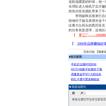
连机场露面的时候，他一
在球队进入候机厅后才姗
然伤兵给实德队带来了不
李明缺阵后谁来打右
组倾向于扬戈来填补这个
比赛大出风头的西历亚克
的任务就是进球，这场比
页面功能 【
我来
■
相关新闻
■ 我来说两句
用 户：
请各位遵纪守法并注意语言