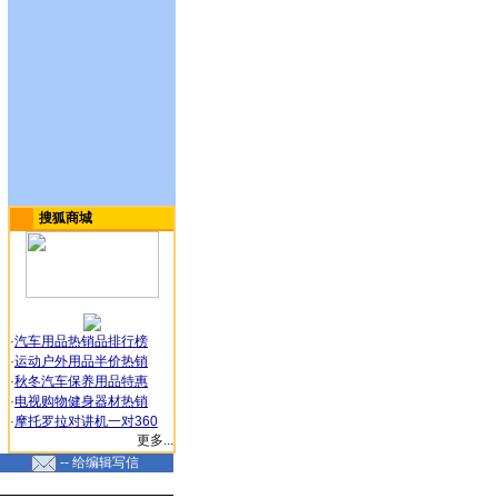
搜狐商城
·
汽车用品热销品排行榜
·
运动户外用品半价热销
·
秋冬汽车保养用品特惠
·
电视购物健身器材热销
·
摩托罗拉对讲机一对360
更多...
-- 给编辑写信