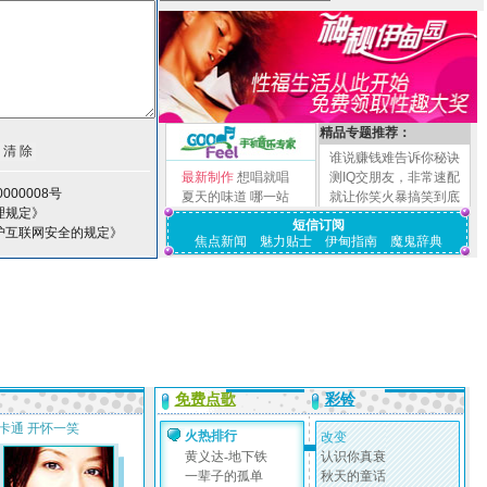
精品专题推荐：
谁说赚钱难告诉你秘诀
最新制作
想唱就唱
测IQ交朋友，非常速配
000008号
夏天的味道
哪一站
就让你笑火暴搞笑到底
理规定》
短信订阅
护互联网安全的规定》
焦点新闻
魅力贴士
伊甸指南
魔鬼辞典