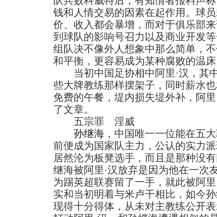
队兵败科威特后，有知情者报料声称
钱和人情交易的因素在起作用。球员
价、收入都会暴增，而对于俱乐部来
到球队的影响号召力以及商业开发等
组队决不像外人想象中那么简单，不
和平衡，更容易成为某种腐败的温床
当初中国足协相中阿里·汉，其中
些大牌教练那样摆架子，同时薪水也
免费的午餐，堤内损失堤外补，阿里
了文章。
五宗罪 淫威
孙继海
，中国唯一一位能在五大
前便成为国家队主力，公认的实力派
居然沦为板凳选手，而且是那种没有
继海被阿里·汉放弃是因为他在一次
为踢英超联赛留了一手，就此被阿里
实和当初明着与米卢干相比，如今孙
现得十分得体，从未对主教练公开表