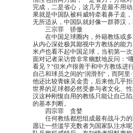
完成，二是省心，这几乎是最不用动
果就是中国队被科威特牵着鼻子走，
无所适从，中国队就好像一群莽汉，
三宗罪 骄傲
在中国足球圈内，外籍教练或多
从内心深处极其鄙视中方教练的能力
米卢也看不起中国足球，当初第一次
面对记者采访曾非常幽默地反问：“
看见？”但米卢很善于和中方教练进
自己和球员之间的“润滑剂”，而阿里
他还比较青睐吴金贵，后来他几乎拒
世界的足球都必然受参与者文化、性
汉这种刚愎自用的教练只能让自己陷
的基本判断。
四宗罪 贪婪
任何教练都想组成最有战斗力的球
愿让一些滥竽充数者为国家队注水呢