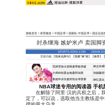
搜狐首页
>
体育频道
>
中国足球
>
国家队-中国足球
>
国足征战
封杀继海 嫉妒米卢 卖国脚资
SPORTS.SOHU.COM 2004年1
页面功能 【
我来说两句
】【
我要“揪”错
】【
推荐
】
林志玲裸
范帅苦恼火箭唯麦蒂敢突破
大师杯组委会炮轰阿加西
张靓颖穿
鲁能申诉失败郑智全球禁赛
林忆莲女
NBA球迷专用的阅读器
手机
在解除了阿里·汉的兵权之后，我
定了，可以说，选取他当主教练是中
摆的最大乌龙。