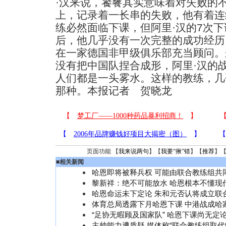
·汉来说，饕餮其实意味着对失败的
上，记录着一长串的失败，他有着连
练必然面临下课，但阿里·汉的7次
后，他几乎没有一次完整的成功经历
在一家德国非甲级俱乐部充当顾问。
没有把中国队捏合成形，阿里·汉的
人们都是一头雾水。这样的教练，几
那种。本报记者 贺晓龙
页面功能 【
我来说两句
】【
我要“揪”错
】【
推荐
】
■
相关新闻
哈恩即将被释兵权 可能由联合教练组共
黎新祥：绝不可能放水 哈恩根本不懂现
哈恩命运未下定论 朱和元否认将成立联
体育总局透露下月哈恩下课 中港战成哈
“足协无暇顾及国家队” 哈恩下课尚无定
主帅能力遭质疑 媒体称“联合教练组取代