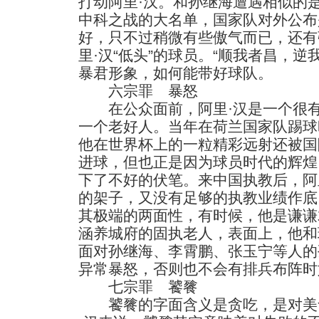
打动阿里·汉。和孙继海遭遇相似的
中科之战的大名单，国家队对外公布
好，只不过稍微有些傲气而已，还有
里·汉“低头”的球员。“顺我者昌，逆
暴君形象，如何能带好球队。
六宗罪 暴怒
在公众面前，阿里·汉是一个很有
一个老好人。当年在荷兰国家队踢球
他在世界杯上的一粒精彩远射还被国
进球，但也正是因为球员时代的辉煌
下了不好的伏笔。来中国执教后，阿
的架子，又没有足够的执教业绩作底
其极端的两面性，有时候，他是谦谦
涵养城府的固执老人，表面上，他和
面对孙继海、李霄鹏、张玉宁等人的
异常暴怒，否则也不会有排兵布阵时
七宗罪 饕餮
饕餮的字面含义是贪吃，是对美