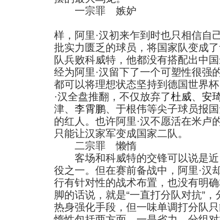
一宗罪 嫉妒
样，阿里·汉初来乍到时也只相信自
批实力匮乏的球员，将国家队变成了
队兵败科威特，他都没有搭配出中国
经为阿里·汉留下了一个可塑性很强
都可以将理想状态坚持到德国世界杯
·汉全盘推翻，不仅放弃了
杜威
、
安
津、
李霄鹏
、于根伟等尖子球员报国
的红人。也许阿里·汉不愿活在米卢
只能让汉家军变成国家二队。
二宗罪 懒惰
客场和科威特的交锋可以说是近
役之一。但在赛前备战中，阿里·汉
行有针对性的战术布置，也没有明确
脚的话说，就是“一直打分队对抗”
热身强化手段，但一味单调打分队只
惰性包括两方面，一是省力，分组对