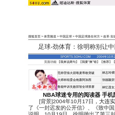
搜狐首页
>
体育频道
>
中国足球
>
中国足球路在何方
>
改革·实
足球-劲体育：徐明称别让
SPORTS.SOHU.COM 2004年10
页面功能 【
我来说两句
】【
我要“揪”错
】【
推荐
】
林志玲裸
范帅苦恼火箭唯麦蒂敢突破
大师杯组委会炮轰阿加西
张靓颖穿
鲁能申诉失败郑智全球禁赛
林忆莲女
NBA球迷专用的阅读器
手机
[背景]2004年10月17日，
大连
了《一封迟发的公开信》、《致中国
说明。10月19日，徐明抛出了第三