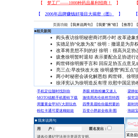
页面功能 【
我来说两句
】【
我要“揪”错
】【
推荐
】
■
相关新闻
阎头夜访徐明秘密商讨两小时 改革迹象
实德足协“化敌为友” 徐明：撤退是为弃
改革将意想不到的好 徐明：很高兴足协
疲惫徐明暂时退却 表示要配合足协进行
阎世铎徐明握手言和 回应足协五点意见
亮三点:早改快改大改 徐明盛赞“阎五点”(
两小时秘密会谈化解恩怨 阎世铎、徐明
徐泽宪认为徐明造反有理 欣慰中国足协
■ 我来说两句
用 户：
匿名发出：
请各位遵纪守法并注意语言文明。