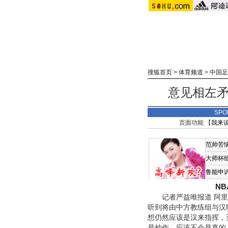
搜狐首页
>
体育频道
>
中国足
意见相左矛
SPO
页面功能 【
我来
范帅苦
大师杯
鲁能申
N
记者严益唯报道 阿里·
听到将由中方教练组与汉
想仍然应该是汉来指挥，
是炒作，应该不会是真的