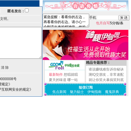
匿名发出：
手机
文明。
包月自写
5分钱/条
精品专题推荐：
谁说赚钱难告诉你秘诀
最新制作
想唱就唱
测IQ交朋友，非常速配
000008号
夏天的味道
哪一站
就让你笑火暴搞笑到底
理规定》
短信订阅
护互联网安全的规定》
焦点新闻
魅力贴士
伊甸指南
魔鬼辞典