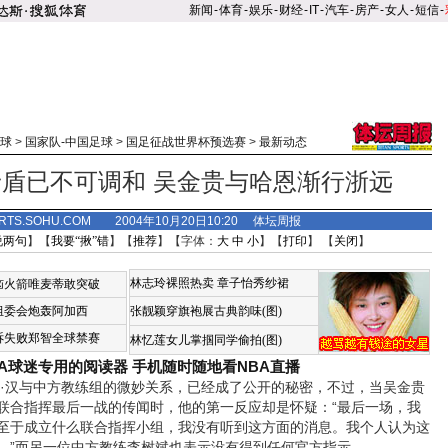
新闻
-
体育
-
娱乐
-
财经
-
IT
-
汽车
-
房产
-
女人
-
短信
-
球
>
国家队-中国足球
>
国足征战世界杯预选赛
>
最新动态
盾已不可调和 吴金贵与哈恩渐行浙远
RTS.SOHU.COM 2004年10月20日10:20 体坛周报
说两句
】【
我要“揪”错
】【
推荐
】【字体：
大
中
小
】【
打印
】 【
关闭
】
林志玲裸照热卖
章子怡秀纱裙
恼火箭唯麦蒂敢突破
组委会炮轰阿加西
张靓颖穿旗袍展古典韵味(图)
诉失败郑智全球禁赛
林忆莲女儿掌掴同学偷拍(图)
BA球迷专用的阅读器
手机随时随地看NBA直播
汉与中方教练组的微妙关系，已经成了公开的秘密，不过，当吴金贵
联合指挥最后一战的传闻时，他的第一反应却是怀疑：“最后一场，我
至于成立什么联合指挥小组，我没有听到这方面的消息。我个人认为这
。”而另一位中方教练李树斌也表示没有得到任何官方指示。