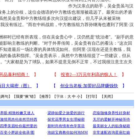
作为汉亲点的助手，吴金贵虽与汉
人业务上的分歧，这位会德语的中方教练也渐渐被疏远了。最突出的矛盾
虽然吴金贵和中方教练组多次向汉提出建议，但几乎从未被采纳
但我没有练过。”而在中科战前，中方教练组力荐孙继海也遭到了阿里·汉
时已经有所表现，但在吴金贵心中，汉仍然是“统治者”。“副手的意
能影响主教练的判断。”对于外界传闻，吴金贵有自己的看法：“这次回
不知道最后一场比赛的具体情况如何。但阿里·汉现在还是主教练，我
场的备战和指挥。”吴金贵表示，虽然中方教练组提了一些建议，但从
汉。“大家都是为了球队，如果不提意见倒不正常，不过我很注意主次关
说两句
】【
我要“揪”错
】【
推荐
】【字体：
大
中
小
】【
打印
】 【
关闭
】