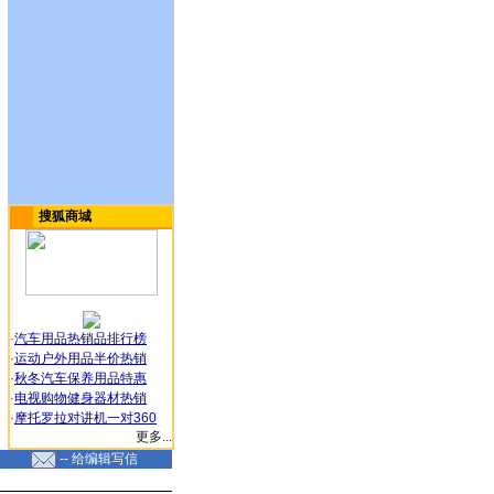
搜狐商城
·
汽车用品热销品排行榜
·
运动户外用品半价热销
·
秋冬汽车保养用品特惠
·
电视购物健身器材热销
·
摩托罗拉对讲机一对360
更多...
-- 给编辑写信