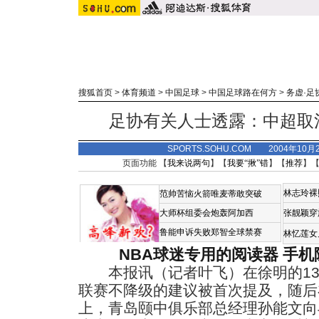
搜狐首页
>
体育频道
>
中国足球
>
中国足球路在何方
>
务虚·足
足协有关人士透露：中超取
SPORTS.SOHU.COM 2004年10
页面功能 【
我来说两句
】【
我要“揪”错
】【
推荐
】
林志玲裸
范帅苦恼火箭唯麦蒂敢突破
大师杯组委会炮轰阿加西
张靓颖穿
鲁能申诉失败郑智全球禁赛
林忆莲女
NBA球迷专用的阅读器
手机
本报讯（记者叶飞）在徐明的13
联赛不降级的建议被首次提及，随后
上，青岛颐中俱乐部总经理孙能文向