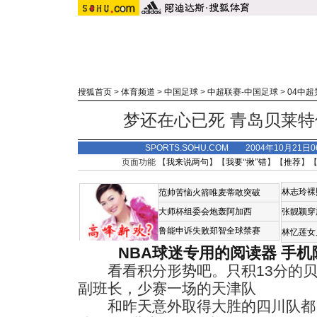
搜狐首页
>
体育频道
>
中国足球
>
中超联赛-中国足球
>
04中超
梦还在心已死 青岛贝莱
SPORTS.SOHU.COM 2004年10月21
页面功能 【
我来说两句
】【
我要“揪”错
】【
推荐
】
林志玲裸
范帅苦恼火箭唯麦蒂敢突破
大师杯组委会炮轰阿加西
张靓颖穿
鲁能申诉失败郑智全球禁赛
林忆莲女
NBA球迷专用的阅读器
手机
看看积分形势吧。只积13分的贝
副班长，少赛一场的天津队
和昨天意外取得大胜的四川队都已