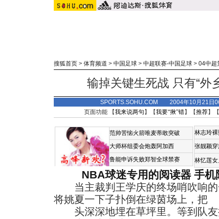
搜狐首页
>
体育频道
>
中国足球
>
中超联赛-中国足球
>
04中超
输掉关键生死战 只有“外
SPORTS.SOHU.COM 2004年10月21
页面功能 【
我来说两句
】【
我要“揪”错
】【
推荐
】
林志玲裸
范帅苦恼火箭唯麦蒂敢突破
大师杯组委会炮轰阿加西
张靓颖穿
鲁能申诉失败郑智全球禁赛
林忆莲女
NBA球迷专用的阅读器
手机
当主裁判王学庆的终场哨吹响的一
将姚夏一下子扑倒在绿茵场上，把
头深深地埋在草坪里。等到队友