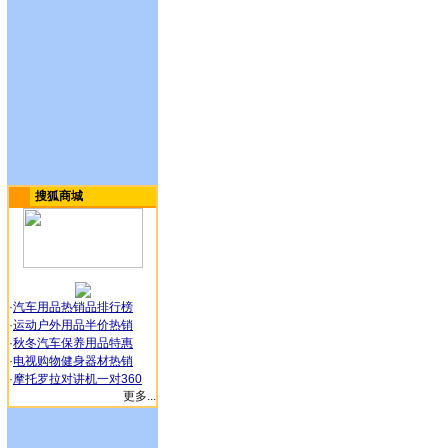
搜狐商城
·
汽车用品热销品排行榜
·
运动户外用品半价热销
·
秋冬汽车保养用品特惠
·
电视购物健身器材热销
·
摩托罗拉对讲机一对360
更多...