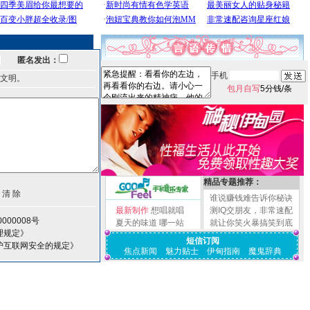
匿名发出：
手机
文明。
包月自写
5分钱/条
精品专题推荐：
谁说赚钱难告诉你秘诀
最新制作
想唱就唱
测IQ交朋友，非常速配
000008号
夏天的味道
哪一站
就让你笑火暴搞笑到底
理规定》
短信订阅
护互联网安全的规定》
焦点新闻
魅力贴士
伊甸指南
魔鬼辞典