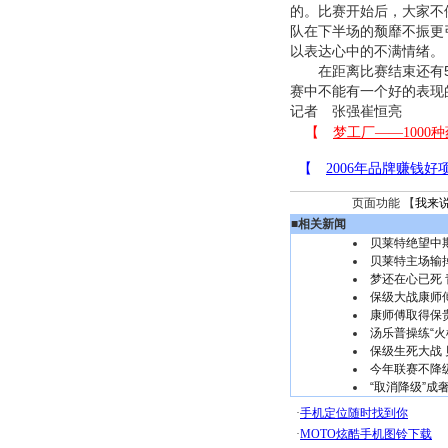
的。比赛开始后，大家不
队在下半场的颓靡不振更
以表达心中的不满情绪。
在距离比赛结束还有5
赛中不能有一个好的表现
记者 张强崔恒亮
页面功能 【
我来
■
相关新闻
贝莱特绝望中
贝莱特主场输
梦还在心已死
保级大战康师傅
康师傅取得保贵
汤乐普操练“火
保级生死大战 
今年联赛不降
“取消降级”成