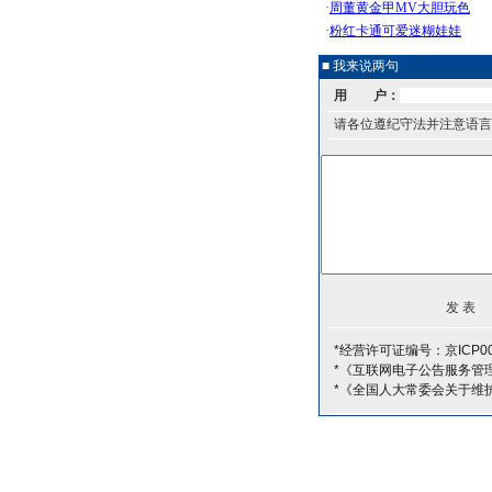
■ 我来说两句
用 户：
请各位遵纪守法并注意语言
*经营许可证编号：京ICP00
*《互联网电子公告服务管
*《全国人大常委会关于维